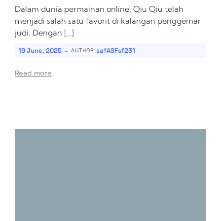
Dalam dunia permainan online, Qiu Qiu telah
menjadi salah satu favorit di kalangan penggemar
judi. Dengan […]
-
19 June, 2025
safASFsf231
AUTHOR:
Read more