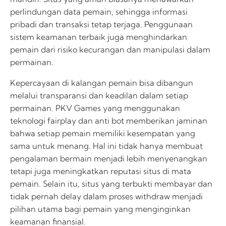
perlindungan data pemain, sehingga informasi
pribadi dan transaksi tetap terjaga. Penggunaan
sistem keamanan terbaik juga menghindarkan
pemain dari risiko kecurangan dan manipulasi dalam
permainan.
Kepercayaan di kalangan pemain bisa dibangun
melalui transparansi dan keadilan dalam setiap
permainan. PKV Games yang menggunakan
teknologi fairplay dan anti bot memberikan jaminan
bahwa setiap pemain memiliki kesempatan yang
sama untuk menang. Hal ini tidak hanya membuat
pengalaman bermain menjadi lebih menyenangkan
tetapi juga meningkatkan reputasi situs di mata
pemain. Selain itu, situs yang terbukti membayar dan
tidak pernah delay dalam proses withdraw menjadi
pilihan utama bagi pemain yang menginginkan
keamanan finansial.