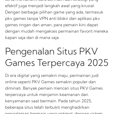
efektif juga menjadi langkah awal yang krusial.
Dengan berbagai pilihan game yang ada, termasuk
pkv games tanpa VPN anti blokir dan aplikasi pkv
games ringan dan aman, para pemain kini dapat
dengan mudah mengakses permainan favorit mereka
kapan saja dan di mana saja.
Pengenalan Situs PKV
Games Terpercaya 2025
Di era digital yang semakin maju, permainan judi
online seperti PKV Games semakin populer dan
diminati. Banyak pemain mencari situs PKV Games
terpercaya untuk menjamin keamanan dan
kenyamanan saat bermain. Pada tahun 2025,
beberapa situs telah terbukti menghadirkan
pengalaman bermain yang optimal, dengan sistem