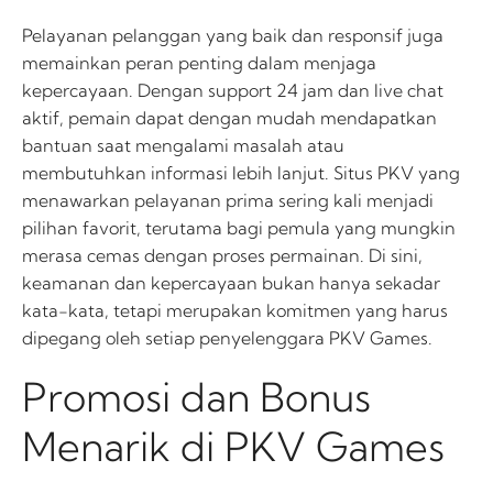
Pelayanan pelanggan yang baik dan responsif juga
memainkan peran penting dalam menjaga
kepercayaan. Dengan support 24 jam dan live chat
aktif, pemain dapat dengan mudah mendapatkan
bantuan saat mengalami masalah atau
membutuhkan informasi lebih lanjut. Situs PKV yang
menawarkan pelayanan prima sering kali menjadi
pilihan favorit, terutama bagi pemula yang mungkin
merasa cemas dengan proses permainan. Di sini,
keamanan dan kepercayaan bukan hanya sekadar
kata-kata, tetapi merupakan komitmen yang harus
dipegang oleh setiap penyelenggara PKV Games.
Promosi dan Bonus
Menarik di PKV Games