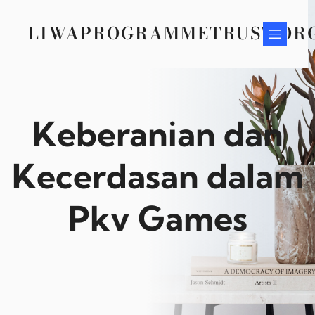
Skip
to
LIWAPROGRAMMETRUST.OR
content
Keberanian dan
Kecerdasan dalam
Pkv Games