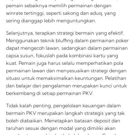
pemain sebaiknya memilih permainan dengan
winrate tertinggi, seperti sakong dan aduq, yang
sering dianggap lebih menguntungkan.
Selanjutnya, terapkan strategi bermain yang efektif.
Menggunakan teknik bluffing dalam permainan poker
dapat mengecoh lawan, sedangkan dalam permainan
capsa susun, fokuslah pada kombinasi kartu yang
kuat. Pemain juga harus selalu memperhatikan pola
permainan lawan dan menyesuaikan strategi dengan
situasi untuk memaksimalkan keuntungan. Pelatihan
dan belajar dari pengalaman merupakan kunci untuk
berkembang di setiap permainan PKV.
Tidak kalah penting, pengelolaan keuangan dalam
bermain PKV merupakan langkah strategis yang tak
boleh diabaikan. Menetapkan batasan deposit dan
taruhan sesuai dengan modal yang dimiliki akan