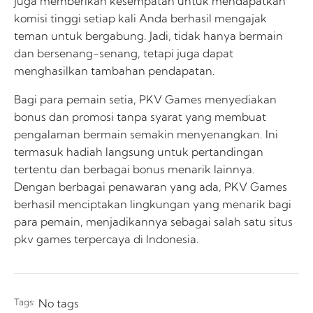
juga memberikan kesempatan untuk mendapatkan
komisi tinggi setiap kali Anda berhasil mengajak
teman untuk bergabung. Jadi, tidak hanya bermain
dan bersenang-senang, tetapi juga dapat
menghasilkan tambahan pendapatan.
Bagi para pemain setia, PKV Games menyediakan
bonus dan promosi tanpa syarat yang membuat
pengalaman bermain semakin menyenangkan. Ini
termasuk hadiah langsung untuk pertandingan
tertentu dan berbagai bonus menarik lainnya.
Dengan berbagai penawaran yang ada, PKV Games
berhasil menciptakan lingkungan yang menarik bagi
para pemain, menjadikannya sebagai salah satu situs
pkv games terpercaya di Indonesia.
Tags:
No tags