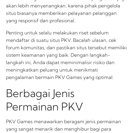
akan lebih menyenangkan, karena pihak pengelola
situs biasanya memberikan pelayanan pelanggan
yang responsif dan profesional.
Penting untuk selalu melakukan riset sebelum
mendaftar di suatu situs PKV. Bacalah ulasan, cek
forum komunitas, dan pastikan situs tersebut memiliki
sistem keamanan yang baik. Dengan langkah-
langkah ini, Anda dapat meminimalisir risiko dan
meningkatkan peluang untuk menikmati
pengalaman bermain PKV Games yang optimal.
Berbagai Jenis
Permainan PKV
PKV Games menawarkan beragam jenis permainan
yang sangat menarik dan menghibur bagi para