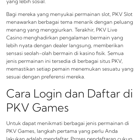
yang lebih sosial.
Bagi mereka yang menyukai permainan slot, PKV Slot
menawarkan berbagai tema menarik dengan peluang
menang yang menggiurkan. Terakhir, PKV Live
Casino menghadirkan pengalaman bermain yang
lebih nyata dengan dealer langsung, memberikan
sensasi seolah-olah bermain di kasino fisik. Semua
jenis permainan ini tersedia di berbagai situs PKV,
memastikan setiap pemain menemukan sesuatu yang
sesuai dengan preferensi mereka.
Cara Login dan Daftar di
PKV Games
Untuk dapat menikmati berbagai jenis permainan di
PKV Games, langkah pertama yang perlu Anda
lakukan adalah mendaftar. Proses pendaftaran cukup