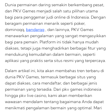
Dunia permainan daring semakin berkembang pesat,
dan PKV Games menjadi salah satu pilihan utama
bagi para penggemar judi online di Indonesia. Dengan
beragam permainan menarik seperti poker,
dominoqq,
bandarqq
, dan lainnya, PKV Games
menawarkan pengalaman yang sangat mengasyikkan
bagi para pemain. Platform ini tidak hanya mudah
diakses, tetapi juga menghadirkan berbagai fitur yang
mendukung kemudahan dalam bermain, seperti
aplikasi yang praktis serta situs resmi yang terpercaya.
Dalam artikel ini, kita akan membahas tren terbaru di
dunia PKV Games, termasuk berbagai situs yang
dapat diakses, cara mendaftar, dan berbagai jenis
permainan yang tersedia. Dari pkv games indonesia
hingga pkv live casino, kami akan memberikan
wawasan mendalam tentang bagaimana Anda dapat
menikmati pengalaman bermain yang optimal. Mari