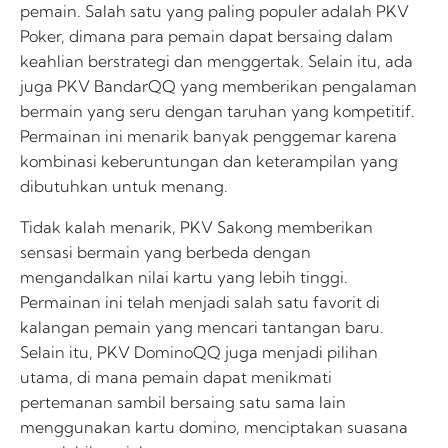
pemain. Salah satu yang paling populer adalah PKV
Poker, dimana para pemain dapat bersaing dalam
keahlian berstrategi dan menggertak. Selain itu, ada
juga PKV BandarQQ yang memberikan pengalaman
bermain yang seru dengan taruhan yang kompetitif.
Permainan ini menarik banyak penggemar karena
kombinasi keberuntungan dan keterampilan yang
dibutuhkan untuk menang.
Tidak kalah menarik, PKV Sakong memberikan
sensasi bermain yang berbeda dengan
mengandalkan nilai kartu yang lebih tinggi.
Permainan ini telah menjadi salah satu favorit di
kalangan pemain yang mencari tantangan baru.
Selain itu, PKV DominoQQ juga menjadi pilihan
utama, di mana pemain dapat menikmati
pertemanan sambil bersaing satu sama lain
menggunakan kartu domino, menciptakan suasana