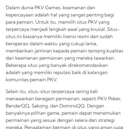
Dalam dunia PKV Games, keamanan dan
kepercayaan adalah hal yang sangat penting bagi
para pemain. Untuk itu, memilih situs PKV yang
terpercaya menjadi langkah awal yang krusial. Situs-
situs ini biasanya memiliki lisensi resmi dan sudah
beroperasi dalam waktu yang cukup lama,
memberikan jaminan kepada pemain tentang kualitas
dan keamanan permainan yang mereka tawarkan.
Beberapa situs yang banyak direkomendasikan
adalah yang memiliki reputasi baik di kalangan
komunitas pemain PKV.
Selain itu, situs-situs terpercaya sering kali
menawarkan beragam permainan, seperti PKV Poker,
BandarQQ, Sakong, dan DominoQQ. Dengan
banyaknya pilihan game, pemain dapat menemukan
permainan yang sesuai dengan selera dan strategi
mereka. Pengalaman bermain di situs yang aman juga