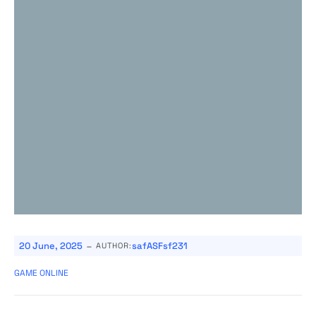
-
20 June, 2025
safASFsf231
AUTHOR:
GAME ONLINE