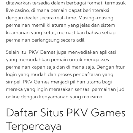
ditawarkan tersedia dalam berbagai format, termasuk
live casino, di mana pemain dapat berinteraksi
dengan dealer secara real-time. Masing-masing
permainan memiliki aturan yang jelas dan sistem
keamanan yang ketat, memastikan bahwa setiap
permainan berlangsung secara adil.
Selain itu, PKV Games juga menyediakan aplikasi
yang memudahkan pemain untuk mengakses
permainan kapan saja dan di mana saja. Dengan fitur
login yang mudah dan proses pendaftaran yang
simpel, PKV Games menjadi pilihan utama bagi
mereka yang ingin merasakan sensasi permainan judi
online dengan kenyamanan yang maksimal.
Daftar Situs PKV Games
Terpercaya