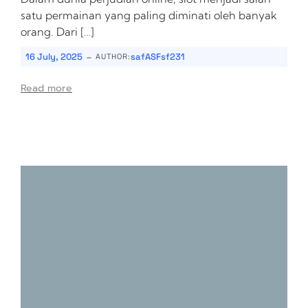
satu permainan yang paling diminati oleh banyak
orang. Dari […]
-
16 July, 2025
safASFsf231
AUTHOR:
Read more