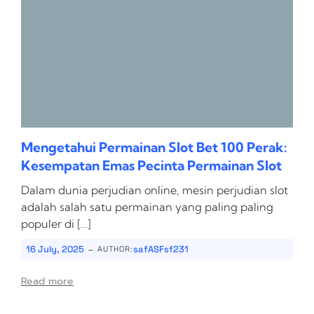
Mengetahui Permainan Slot Bet 100 Perak:
Kesempatan Emas Pecinta Permainan Slot
Dalam dunia perjudian online, mesin perjudian slot
adalah salah satu permainan yang paling paling
populer di […]
-
16 July, 2025
safASFsf231
AUTHOR:
Read more