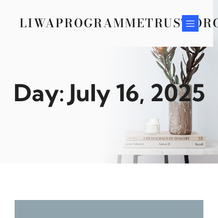
Skip
to
LIWAPROGRAMMETRUST.OR
content
Day:
July 16, 2025