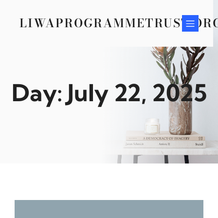
Skip
to
LIWAPROGRAMMETRUST.OR
content
Day:
July 22, 2025