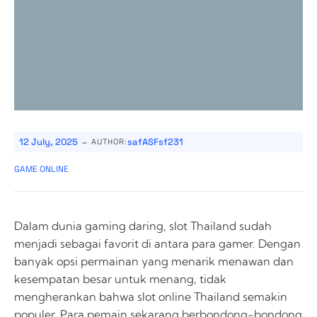
-
12 July, 2025
safASFsf231
AUTHOR:
GAME ONLINE
Dalam dunia gaming daring, slot Thailand sudah
menjadi sebagai favorit di antara para gamer. Dengan
banyak opsi permainan yang menarik menawan dan
kesempatan besar untuk menang, tidak
mengherankan bahwa slot online Thailand semakin
populer. Para pemain sekarang berbondong-bondong