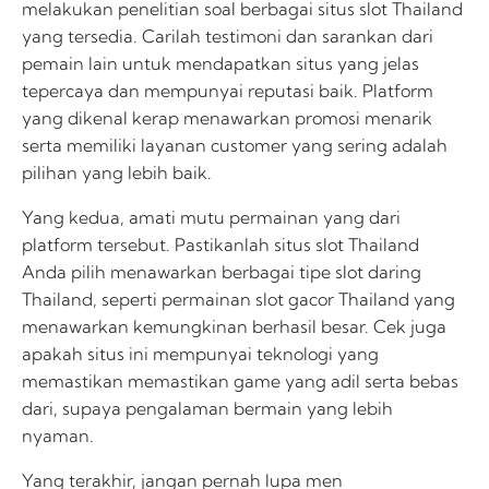
melakukan penelitian soal berbagai situs slot Thailand
yang tersedia. Carilah testimoni dan sarankan dari
pemain lain untuk mendapatkan situs yang jelas
tepercaya dan mempunyai reputasi baik. Platform
yang dikenal kerap menawarkan promosi menarik
serta memiliki layanan customer yang sering adalah
pilihan yang lebih baik.
Yang kedua, amati mutu permainan yang dari
platform tersebut. Pastikanlah situs slot Thailand
Anda pilih menawarkan berbagai tipe slot daring
Thailand, seperti permainan slot gacor Thailand yang
menawarkan kemungkinan berhasil besar. Cek juga
apakah situs ini mempunyai teknologi yang
memastikan memastikan game yang adil serta bebas
dari, supaya pengalaman bermain yang lebih
nyaman.
Yang terakhir, jangan pernah lupa men