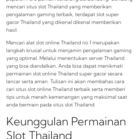
mencari situs slot Thailand yang memberikan
pengalaman gaming terbaik, terdapat slot super
gacor Thailand yang dikenal dikenal memberikan
hasil.
Mencari alat slot online Thailand no 1 merupakan
langkah krusial untuk menjamin pengalaman gaming
yang optimal. Melalui menentukan server Thailand
yang bisa diandalkan, Anda bisa dapat menikmati
permainan slot online Thailand super gacor secara
lancar serta aman. Tulisan ini akan membahas cara
cari situs slot online Thailand terbaik serta memberi
tips untuk meraih kemenangan yang maksimal saat
anda bermain pada situs slot Thailand.
Keunggulan Permainan
Slot Thailand