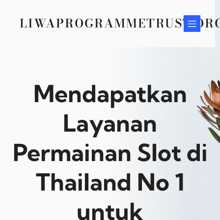
Skip
to
LIWAPROGRAMMETRUST.OR
content
Mendapatkan
Layanan
Permainan Slot di
Thailand No 1
untuk