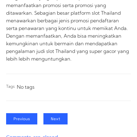
memanfaatkan promosi serta promosi yang
ditawarkan. Sebagian besar platform slot Thailand
menawarkan berbagai jenis promosi pendaftaran
serta penawaran yang kontinu untuk memikat Anda.
Dengan memanfaatkan, Anda bisa meningkatkan
kemungkinan untuk bermain dan mendapatkan
pengalaman judi slot Thailand yang super gacor yang
lebih lebih menguntungkan.
Tags:
No tags
Previous
Next