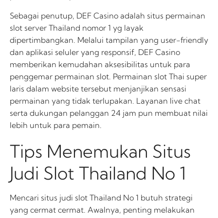
Sebagai penutup, DEF Casino adalah situs permainan
slot server Thailand nomor 1 yg layak
dipertimbangkan. Melalui tampilan yang user-friendly
dan aplikasi seluler yang responsif, DEF Casino
memberikan kemudahan aksesibilitas untuk para
penggemar permainan slot. Permainan slot Thai super
laris dalam website tersebut menjanjikan sensasi
permainan yang tidak terlupakan. Layanan live chat
serta dukungan pelanggan 24 jam pun membuat nilai
lebih untuk para pemain.
Tips Menemukan Situs
Judi Slot Thailand No 1
Mencari situs judi slot Thailand No 1 butuh strategi
yang cermat cermat. Awalnya, penting melakukan