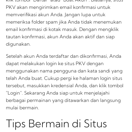
PKV akan mengirimkan email konfirmasi untuk
memverifikasi akun Anda. Jangan lupa untuk
memeriksa folder spam jika Anda tidak menemukan
email konfirmasi di kotak masuk. Dengan mengklik
tautan konfirmasi, akun Anda akan aktif dan siap
digunakan.
Setelah akun Anda terdaftar dan dikonfirmasi, Anda
dapat melakukan login ke situs PKV dengan
menggunakan nama pengguna dan kata sandi yang
telah Anda buat. Cukup pergi ke halaman login situs
tersebut, masukkan kredensial Anda, dan klik tombol
"Login". Sekarang Anda siap untuk menjelajahi
berbagai permainan yang ditawarkan dan langsung
mulai bermain.
Tips Bermain di Situs