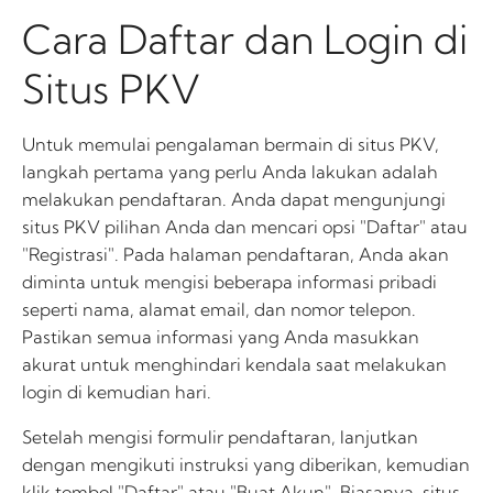
Cara Daftar dan Login di
Situs PKV
Untuk memulai pengalaman bermain di situs PKV,
langkah pertama yang perlu Anda lakukan adalah
melakukan pendaftaran. Anda dapat mengunjungi
situs PKV pilihan Anda dan mencari opsi "Daftar" atau
"Registrasi". Pada halaman pendaftaran, Anda akan
diminta untuk mengisi beberapa informasi pribadi
seperti nama, alamat email, dan nomor telepon.
Pastikan semua informasi yang Anda masukkan
akurat untuk menghindari kendala saat melakukan
login di kemudian hari.
Setelah mengisi formulir pendaftaran, lanjutkan
dengan mengikuti instruksi yang diberikan, kemudian
klik tombol "Daftar" atau "Buat Akun". Biasanya, situs