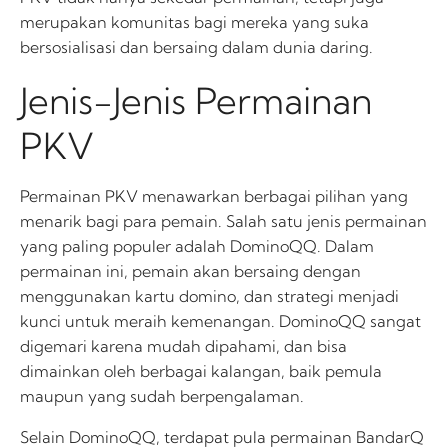
merupakan komunitas bagi mereka yang suka
bersosialisasi dan bersaing dalam dunia daring.
Jenis-Jenis Permainan
PKV
Permainan PKV menawarkan berbagai pilihan yang
menarik bagi para pemain. Salah satu jenis permainan
yang paling populer adalah DominoQQ. Dalam
permainan ini, pemain akan bersaing dengan
menggunakan kartu domino, dan strategi menjadi
kunci untuk meraih kemenangan. DominoQQ sangat
digemari karena mudah dipahami, dan bisa
dimainkan oleh berbagai kalangan, baik pemula
maupun yang sudah berpengalaman.
Selain DominoQQ, terdapat pula permainan BandarQ