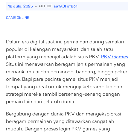
-
12 July, 2025
safASFsf231
AUTHOR:
GAME ONLINE
Dalam era digital saat ini, permainan daring semakin
populer di kalangan masyarakat, dan salah satu
platform yang menonjol adalah situs PKV.
PKV Games
Situs ini menawarkan beragam jenis permainan yang
menarik, mulai dari dominoqq, bandarq, hingga poker
online. Bagi para pecinta game, situs PKV menjadi
tempat yang ideal untuk menguji keterampilan dan
strategi mereka sambil bersenang-senang dengan
pemain lain dari seluruh dunia.
Bergabung dengan dunia PKV dan mengeksplorasi
beragam permainan yang ditawarkan sangatlah
mudah. Dengan proses login PKV games yang