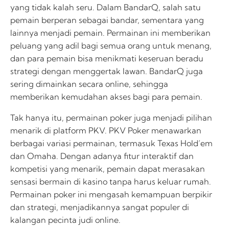
yang tidak kalah seru. Dalam BandarQ, salah satu
pemain berperan sebagai bandar, sementara yang
lainnya menjadi pemain. Permainan ini memberikan
peluang yang adil bagi semua orang untuk menang,
dan para pemain bisa menikmati keseruan beradu
strategi dengan menggertak lawan. BandarQ juga
sering dimainkan secara online, sehingga
memberikan kemudahan akses bagi para pemain.
Tak hanya itu, permainan poker juga menjadi pilihan
menarik di platform PKV. PKV Poker menawarkan
berbagai variasi permainan, termasuk Texas Hold’em
dan Omaha. Dengan adanya fitur interaktif dan
kompetisi yang menarik, pemain dapat merasakan
sensasi bermain di kasino tanpa harus keluar rumah.
Permainan poker ini mengasah kemampuan berpikir
dan strategi, menjadikannya sangat populer di
kalangan pecinta judi online.