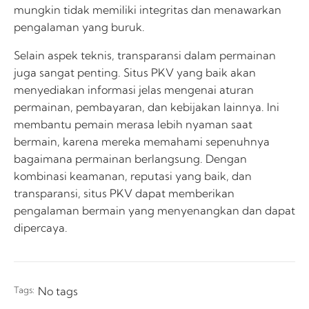
mungkin tidak memiliki integritas dan menawarkan
pengalaman yang buruk.
Selain aspek teknis, transparansi dalam permainan
juga sangat penting. Situs PKV yang baik akan
menyediakan informasi jelas mengenai aturan
permainan, pembayaran, dan kebijakan lainnya. Ini
membantu pemain merasa lebih nyaman saat
bermain, karena mereka memahami sepenuhnya
bagaimana permainan berlangsung. Dengan
kombinasi keamanan, reputasi yang baik, dan
transparansi, situs PKV dapat memberikan
pengalaman bermain yang menyenangkan dan dapat
dipercaya.
Tags:
No tags