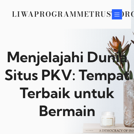
Skip
to
LIWAPROGRAMMETRUST.OR
content
Menjelajahi Dunia
Situs PKV: Tempat
Terbaik untuk
Bermain