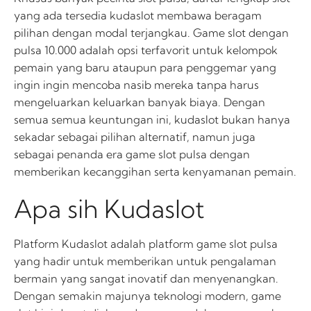
yang ada tersedia kudaslot membawa beragam
pilihan dengan modal terjangkau. Game slot dengan
pulsa 10.000 adalah opsi terfavorit untuk kelompok
pemain yang baru ataupun para penggemar yang
ingin ingin mencoba nasib mereka tanpa harus
mengeluarkan keluarkan banyak biaya. Dengan
semua semua keuntungan ini, kudaslot bukan hanya
sekadar sebagai pilihan alternatif, namun juga
sebagai penanda era game slot pulsa dengan
memberikan kecanggihan serta kenyamanan pemain.
Apa sih Kudaslot
Platform Kudaslot adalah platform game slot pulsa
yang hadir untuk memberikan untuk pengalaman
bermain yang sangat inovatif dan menyenangkan.
Dengan semakin majunya teknologi modern, game