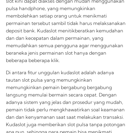
slot kini dapat diakses dengan mudah menggunakan
pulsa handphone, yang memungkinkan
membolehkan setiap orang untuk menikmati
permainan tersebut sambil tidak harus melaksanakan
deposit bank. Kudaslot menitikberatkan kemudahan
dan dan kecepatan dalam permainan, yang
memudahkan semua pengguna agar menggunakan
beraneka jenis permainan slot hanya dengan
beberapa beberapa klik.
Di antara fitur unggulan kudaslot adalah adanya
tautan slot pulsa yang memungkinkan
memungkinkan pemain bergabung bergabung
langsung memulai bermain secara cepat. Dengan
adanya sistem yang jelas dan prosedur yang mudah,
pemain tidak perlu mengkhawatirkan soal keamanan
dan dan kenyamanan saat saat melakukan transaksi.
Kudaslot juga memberikan slot pulsa tanpa potongan
apa pun, sehingga para pemain bisa menikmati