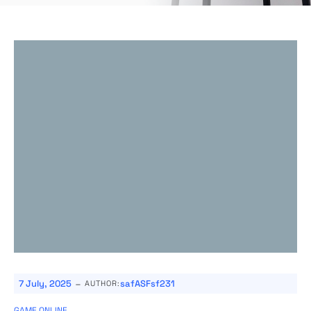
-
7 July, 2025
safASFsf231
AUTHOR:
GAME ONLINE