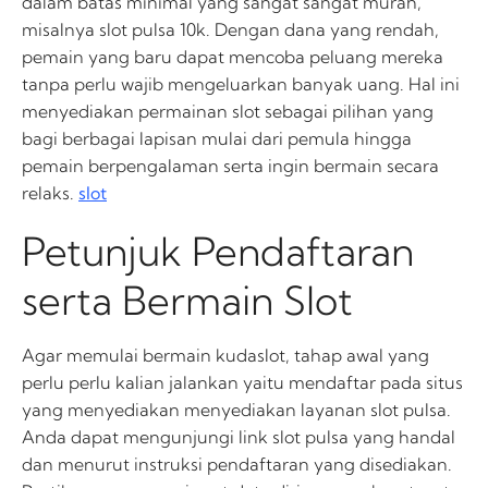
dalam batas minimal yang sangat sangat murah,
misalnya slot pulsa 10k. Dengan dana yang rendah,
pemain yang baru dapat mencoba peluang mereka
tanpa perlu wajib mengeluarkan banyak uang. Hal ini
menyediakan permainan slot sebagai pilihan yang
bagi berbagai lapisan mulai dari pemula hingga
pemain berpengalaman serta ingin bermain secara
relaks.
slot
Petunjuk Pendaftaran
serta Bermain Slot
Agar memulai bermain kudaslot, tahap awal yang
perlu perlu kalian jalankan yaitu mendaftar pada situs
yang menyediakan menyediakan layanan slot pulsa.
Anda dapat mengunjungi link slot pulsa yang handal
dan menurut instruksi pendaftaran yang disediakan.