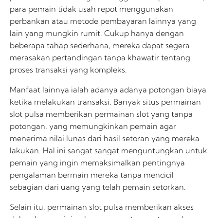
para pemain tidak usah repot menggunakan
perbankan atau metode pembayaran lainnya yang
lain yang mungkin rumit. Cukup hanya dengan
beberapa tahap sederhana, mereka dapat segera
merasakan pertandingan tanpa khawatir tentang
proses transaksi yang kompleks.
Manfaat lainnya ialah adanya adanya potongan biaya
ketika melakukan transaksi. Banyak situs permainan
slot pulsa memberikan permainan slot yang tanpa
potongan, yang memungkinkan pemain agar
menerima nilai lunas dari hasil setoran yang mereka
lakukan. Hal ini sangat sangat menguntungkan untuk
pemain yang ingin memaksimalkan pentingnya
pengalaman bermain mereka tanpa mencicil
sebagian dari uang yang telah pemain setorkan.
Selain itu, permainan slot pulsa memberikan akses