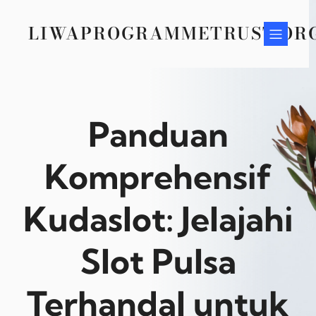
Skip
to
LIWAPROGRAMMETRUST.OR
content
Panduan
Komprehensif
Kudaslot: Jelajahi
Slot Pulsa
Terhandal untuk