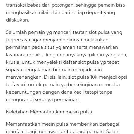
transaksi bebas dari potongan, sehingga pemain bisa
menghasilkan nilai lebih dari setiap deposit yang
dilakukan.
Sejumlah pemain yg mencari tautan slot pulsa yang
terpercaya agar menjamin dirinya melakukan
permainan pada situs yg aman serta menawarkan
layanan terbaik. Dengan banyaknya pilihan yang ada,
krusial untuk menyeleksi daftar slot pulsa yg tepat
supaya pengalaman bermain menjadi kian
menyenangkan. Di sisi lain, slot pulsa 10k menjadi opsi
terfavorit untuk pemain yg berkeinginan mencoba
keberuntungan dengan dana kecil tetapi tanpa
mengurangi serunya permainan.
Kelebihan Memanfaatkan mesin pulsa
Memanfaatkan mesin pulsa memberikan berbagai
manfaat bagi menawan untuk para pemain. Salah