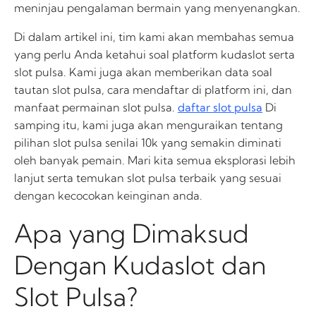
meninjau pengalaman bermain yang menyenangkan.
Di dalam artikel ini, tim kami akan membahas semua
yang perlu Anda ketahui soal platform kudaslot serta
slot pulsa. Kami juga akan memberikan data soal
tautan slot pulsa, cara mendaftar di platform ini, dan
manfaat permainan slot pulsa.
daftar slot pulsa
Di
samping itu, kami juga akan menguraikan tentang
pilihan slot pulsa senilai 10k yang semakin diminati
oleh banyak pemain. Mari kita semua eksplorasi lebih
lanjut serta temukan slot pulsa terbaik yang sesuai
dengan kecocokan keinginan anda.
Apa yang Dimaksud
Dengan Kudaslot dan
Slot Pulsa?