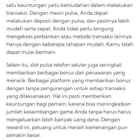
satu keuntungan yaitu kemudahan dalam melakukan
transaksi. Dengan mesin pulsa, Anda dapat
melakukan deposit dengan pulsa, dan pastinya lebih
mudah serta cepat. Anda tidak perlu bingung
mengakses perbankan atau metode transaksi lainnya.
Hanya dengan beberapa tahapan mudah, Kamu telah
dapat mulai bermain.
Selain itu, slot pulsa telefon seluler juga seringkali
memberikan berbagai bonus dan penawaran yang
menarik. Berbagai platform yang memberikan bonus
dengan tanpa pengurangan untuk setiap transaksi
yang dilaksanakan. Hal ini pasti memberikan
keuntungan bagi pemain, karena bisa meningkatkan
jumlah keseimbangan game Anda tanpa harus harus
mengeluarkan lebih banyak uang dana. Dengan
reward ini, peluang untuk meraih kemenangan pun
semakin besar.