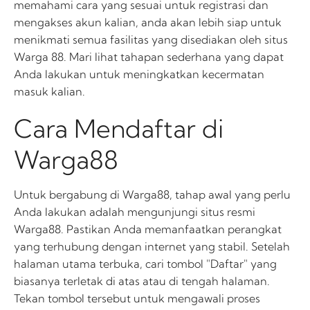
memahami cara yang sesuai untuk registrasi dan
mengakses akun kalian, anda akan lebih siap untuk
menikmati semua fasilitas yang disediakan oleh situs
Warga 88. Mari lihat tahapan sederhana yang dapat
Anda lakukan untuk meningkatkan kecermatan
masuk kalian.
Cara Mendaftar di
Warga88
Untuk bergabung di Warga88, tahap awal yang perlu
Anda lakukan adalah mengunjungi situs resmi
Warga88. Pastikan Anda memanfaatkan perangkat
yang terhubung dengan internet yang stabil. Setelah
halaman utama terbuka, cari tombol "Daftar" yang
biasanya terletak di atas atau di tengah halaman.
Tekan tombol tersebut untuk mengawali proses