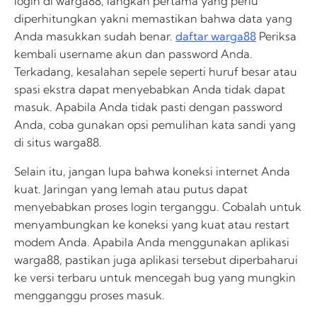
login di warga88, langkah pertama yang perlu
diperhitungkan yakni memastikan bahwa data yang
Anda masukkan sudah benar.
daftar warga88
Periksa
kembali username akun dan password Anda.
Terkadang, kesalahan sepele seperti huruf besar atau
spasi ekstra dapat menyebabkan Anda tidak dapat
masuk. Apabila Anda tidak pasti dengan password
Anda, coba gunakan opsi pemulihan kata sandi yang
di situs warga88.
Selain itu, jangan lupa bahwa koneksi internet Anda
kuat. Jaringan yang lemah atau putus dapat
menyebabkan proses login terganggu. Cobalah untuk
menyambungkan ke koneksi yang kuat atau restart
modem Anda. Apabila Anda menggunakan aplikasi
warga88, pastikan juga aplikasi tersebut diperbaharui
ke versi terbaru untuk mencegah bug yang mungkin
mengganggu proses masuk.