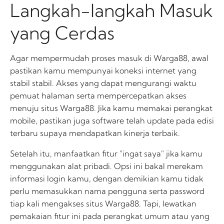
Langkah-langkah Masuk
yang Cerdas
Agar mempermudah proses masuk di Warga88, awal
pastikan kamu mempunyai koneksi internet yang
stabil stabil. Akses yang dapat mengurangi waktu
pemuat halaman serta mempercepatkan akses
menuju situs Warga88. Jika kamu memakai perangkat
mobile, pastikan juga software telah update pada edisi
terbaru supaya mendapatkan kinerja terbaik.
Setelah itu, manfaatkan fitur "ingat saya" jika kamu
menggunakan alat pribadi. Opsi ini bakal merekam
informasi login kamu, dengan demikian kamu tidak
perlu memasukkan nama pengguna serta password
tiap kali mengakses situs Warga88. Tapi, lewatkan
pemakaian fitur ini pada perangkat umum atau yang