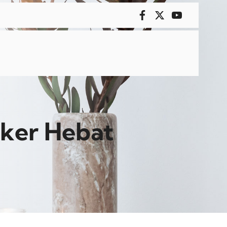
oker Hebat