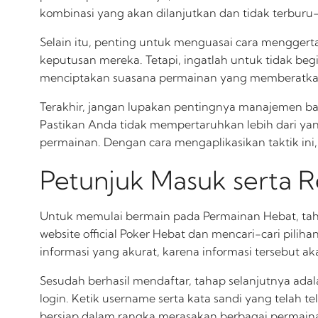
kombinasi yang akan dilanjutkan dan tidak terbur
Selain itu, penting untuk menguasai cara mengg
keputusan mereka. Tetapi, ingatlah untuk tidak be
menciptakan suasana permainan yang memberatkan 
Terakhir, jangan lupakan pentingnya manajemen ba
Pastikan Anda tidak mempertaruhkan lebih dari y
permainan. Dengan cara mengaplikasikan taktik ini
Petunjuk Masuk serta R
Untuk memulai bermain pada Permainan Hebat, tah
website official Poker Hebat dan mencari-cari pili
informasi yang akurat, karena informasi tersebut ak
Sesudah berhasil mendaftar, tahap selanjutnya ada
login. Ketik username serta kata sandi yang telah 
bersiap dalam rangka merasakan berbagai permain