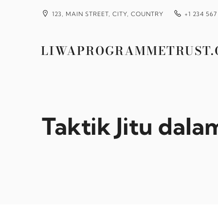
Skip
to
123, MAIN STREET, CITY, COUNTRY
+1 234 567
content
LIWAPROGRAMMETRUST.
Taktik Jitu dal