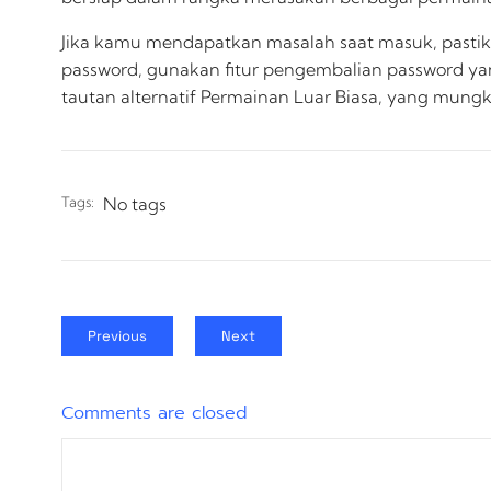
Jika kamu mendapatkan masalah saat masuk, pastik
password, gunakan fitur pengembalian password ya
tautan alternatif Permainan Luar Biasa, yang mun
Tags:
No tags
Previous
Next
Comments are closed