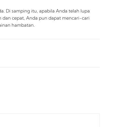
 Di samping itu, apabila Anda telah lupa
h dan cepat, Anda pun dapat mencari-cari
mainan hambatan.