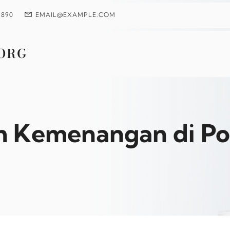
 890
EMAIL@EXAMPLE.COM
ORG
am Kemenangan di P