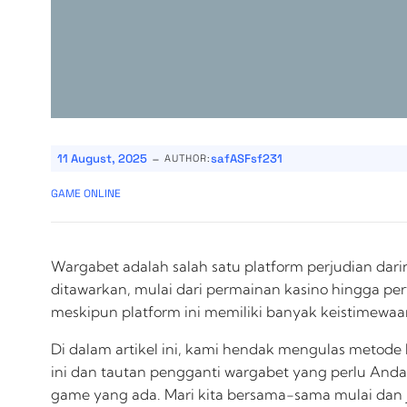
-
11 August, 2025
safASFsf231
AUTHOR:
GAME ONLINE
Wargabet adalah salah satu platform perjudian dar
ditawarkan, mulai dari permainan kasino hingga p
meskipun platform ini memiliki banyak keistimewa
Di dalam artikel ini, kami hendak mengulas metode lo
ini dan tautan pengganti wargabet yang perlu Anda
game yang ada. Mari kita bersama-sama mulai dan j