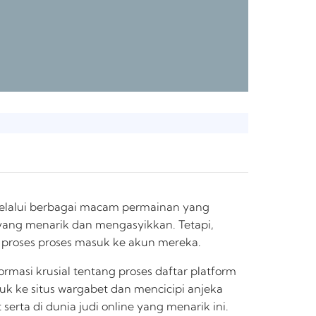
 Melalui berbagai macam permainan yang
yang menarik dan mengasyikkan. Tetapi,
 proses proses masuk ke akun mereka.
ormasi krusial tentang proses daftar platform
k ke situs wargabet dan mencicipi anjeka
rta di dunia judi online yang menarik ini.