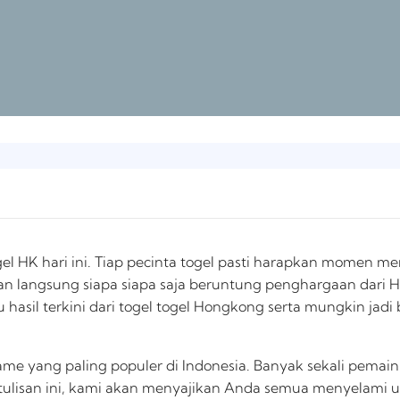
gel HK hari ini. Tiap pecinta togel pasti harapkan momen me
n langsung siapa siapa saja beruntung penghargaan dari H
 hasil terkini dari togel togel Hongkong serta mungkin jad
ame yang paling populer di Indonesia. Banyak sekali pemain
 tulisan ini, kami akan menyajikan Anda semua menyelami