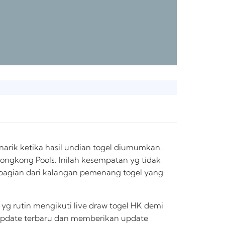
narik ketika hasil undian togel diumumkan.
ongkong Pools. Inilah kesempatan yg tidak
i bagian dari kalangan pemenang togel yang
 yg rutin mengikuti live draw togel HK demi
 update terbaru dan memberikan update