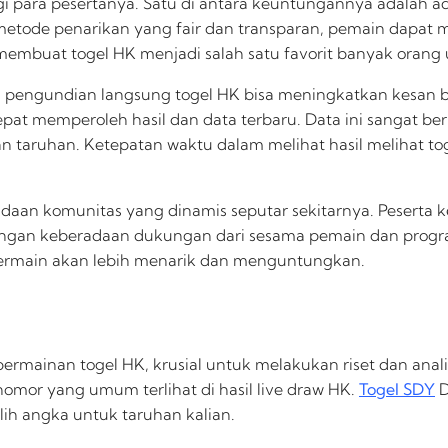
 para pesertanya. Satu di antara keuntungannya adalah 
etode penarikan yang fair dan transparan, pemain dapat 
 membuat togel HK menjadi salah satu favorit banyak orang
dan pengundian langsung togel HK bisa meningkatkan kesan 
epat memperoleh hasil dan data terbaru. Data ini sangat 
an taruhan. Ketepatan waktu dalam melihat hasil melihat t
daan komunitas yang dinamis seputar sekitarnya. Peserta ker
ngan keberadaan dukungan dari sesama pemain dan progra
bermain akan lebih menarik dan menguntungkan.
ermainan togel HK, krusial untuk melakukan riset dan anal
mor yang umum terlihat di hasil live draw HK.
Togel SDY
D
h angka untuk taruhan kalian.