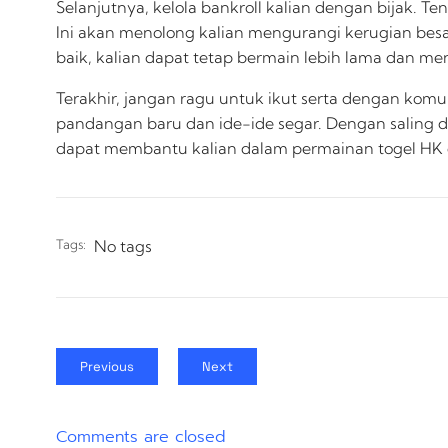
Selanjutnya, kelola bankroll kalian dengan bijak. T
Ini akan menolong kalian mengurangi kerugian b
baik, kalian dapat tetap bermain lebih lama dan 
Terakhir, jangan ragu untuk ikut serta dengan komu
pandangan baru dan ide-ide segar. Dengan saling 
dapat membantu kalian dalam permainan togel HK
Tags:
No tags
Previous
Next
Comments are closed