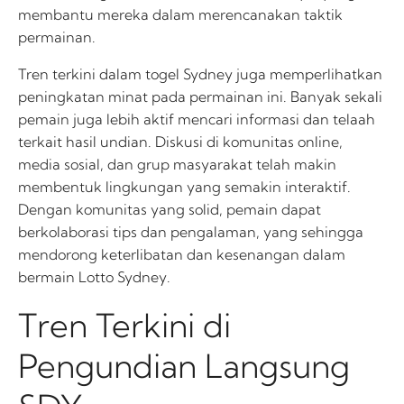
membantu mereka dalam merencanakan taktik
permainan.
Tren terkini dalam togel Sydney juga memperlihatkan
peningkatan minat pada permainan ini. Banyak sekali
pemain juga lebih aktif mencari informasi dan telaah
terkait hasil undian. Diskusi di komunitas online,
media sosial, dan grup masyarakat telah makin
membentuk lingkungan yang semakin interaktif.
Dengan komunitas yang solid, pemain dapat
berkolaborasi tips dan pengalaman, yang sehingga
mendorong keterlibatan dan kesenangan dalam
bermain Lotto Sydney.
Tren Terkini di
Pengundian Langsung