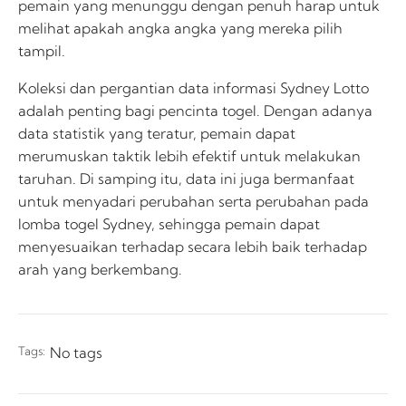
pemain yang menunggu dengan penuh harap untuk
melihat apakah angka angka yang mereka pilih
tampil.
Koleksi dan pergantian data informasi Sydney Lotto
adalah penting bagi pencinta togel. Dengan adanya
data statistik yang teratur, pemain dapat
merumuskan taktik lebih efektif untuk melakukan
taruhan. Di samping itu, data ini juga bermanfaat
untuk menyadari perubahan serta perubahan pada
lomba togel Sydney, sehingga pemain dapat
menyesuaikan terhadap secara lebih baik terhadap
arah yang berkembang.
Tags:
No tags