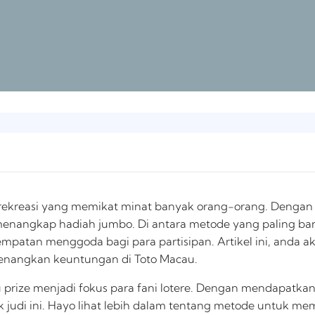
n rekreasi yang memikat minat banyak orang-orang. Dengan 
enangkap hadiah jumbo. Di antara metode yang paling ban
mpatan menggoda bagi para partisipan. Artikel ini, anda
nangkan keuntungan di Toto Macau.
 prize menjadi fokus para fani lotere. Dengan mendapatkan
k judi ini. Hayo lihat lebih dalam tentang metode untuk m