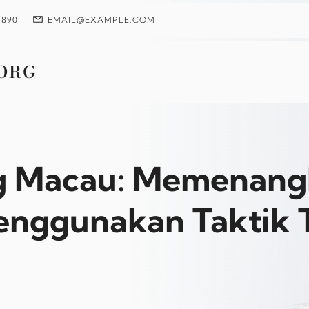
 890
EMAIL@EXAMPLE.COM
ORG
ng Macau: Memenan
enggunakan Taktik 