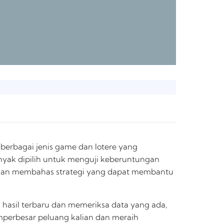
berbagai jenis game dan lotere yang
yak dipilih untuk menguji keberuntungan
 akan membahas strategi yang dapat membantu
 hasil terbaru dan memeriksa data yang ada,
emperbesar peluang kalian dan meraih