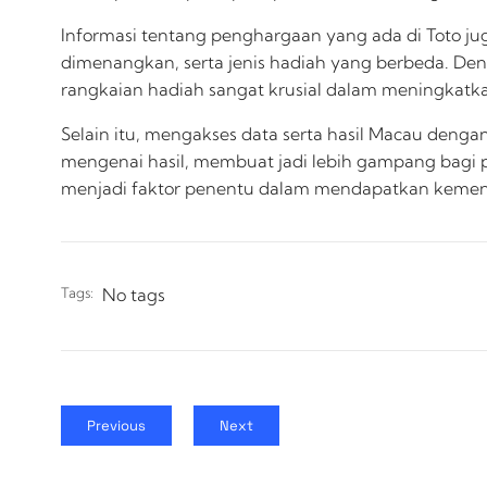
Informasi tentang penghargaan yang ada di Toto 
dimenangkan, serta jenis hadiah yang berbeda. Deng
rangkaian hadiah sangat krusial dalam meningkatka
Selain itu, mengakses data serta hasil Macau dengan
mengenai hasil, membuat jadi lebih gampang bagi p
menjadi faktor penentu dalam mendapatkan kemen
Tags:
No tags
Previous
Next