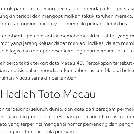
untuk para pemain yang bercita-cita mendapatkan prestasi
ngkin terjadi dan mengoptimalkan taktik taruhan mereka.
muskan nomor-nomor yang memiliki peluang lebih besar aga
u membantu pemain untuk memahami faktor-faktor yang me
mor yang jarang keluar dapat menjadi indikasi dalam memi
lebih logis dan memperbesar kemungkinan pemain untuk 
sah serta taktik terkait data Macau 4D. Percakapan ters
dan analisis dalam mendapatkan keberhasilan. Melalui bek
mainan Macau semakin bertambah.
i Hadiah Toto Macau
ian terbesar di seluruh dunia, dan data dari beragam perm
enalkan dari pengelola berwenang menjadi informasi pentin
data yang terperinci mengenai nomor pemenang dan pengh
dengan lebih baik pola permainan.