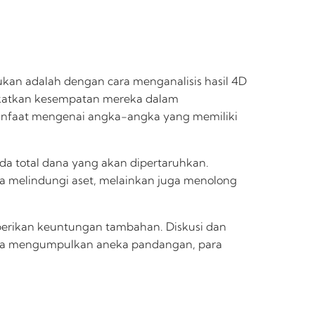
kan adalah dengan cara menganalisis hasil 4D
gkatkan kesempatan mereka dalam
nfaat mengenai angka-angka yang memiliki
da total dana yang akan dipertaruhkan.
ya melindungi aset, melainkan juga menolong
berikan keuntungan tambahan. Diskusi dan
cara mengumpulkan aneka pandangan, para