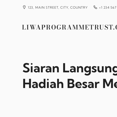
Skip
to
123, MAIN STREET, CITY, COUNTRY
+1 234 567
content
LIWAPROGRAMMETRUST.
Siaran Langsu
Hadiah Besar M