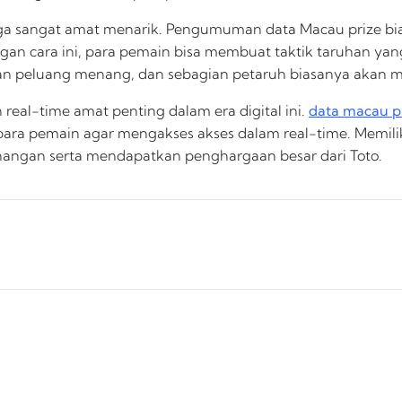
juga sangat amat menarik. Pengumuman data Macau prize b
an cara ini, para pemain bisa membuat taktik taruhan yang 
n peluang menang, dan sebagian petaruh biasanya akan mela
 real-time amat penting dalam era digital ini.
data macau p
ara pemain agar mengakses akses dalam real-time. Memiliki
angan serta mendapatkan penghargaan besar dari Toto.