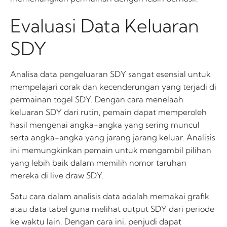
Evaluasi Data Keluaran
SDY
Analisa data pengeluaran SDY sangat esensial untuk
mempelajari corak dan kecenderungan yang terjadi di
permainan togel SDY. Dengan cara menelaah
keluaran SDY dari rutin, pemain dapat memperoleh
hasil mengenai angka-angka yang sering muncul
serta angka-angka yang jarang jarang keluar. Analisis
ini memungkinkan pemain untuk mengambil pilihan
yang lebih baik dalam memilih nomor taruhan
mereka di live draw SDY.
Satu cara dalam analisis data adalah memakai grafik
atau data tabel guna melihat output SDY dari periode
ke waktu lain. Dengan cara ini, penjudi dapat