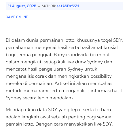
-
11 August, 2025
safASFsf231
AUTHOR:
GAME ONLINE
Di dalam dunia permainan lotto, khususnya togel SDY,
pemahaman mengenai hasil serta hasil amat krusial
bagi semua penggiat. Banyak individu berminat
dalam mengikuti setiap kali live draw Sydney dan
mencatat hasil pengeluaran Sydney untuk
menganalisis corak dan meningkatkan possibility
mereka di permainan. Artikel ini akan membahas
metode memahami serta menganalisis informasi hasil
Sydney secara lebih mendalam.
Mendapatkan data SDY yang tepat serta terbaru
adalah langkah awal sebuah penting bagi semua
pemain lotto. Dengan cara menyaksikan live SDY,