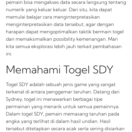
pemain bisa mengakses data secara langsung tentang
numerik yang keluar keluar. Dari situ, kita dapat
memulai belajar cara menginterpretasikan
menginterpretasikan data tersebut, agar dengan
harapan dapat mengoptimalkan taktik bermain togel
dan memaksimalkan possibility kemenangan. Mari
kita semua eksplorasi lebih jauh terkait pembahasan
ini.
Memahami Togel SDY
Togel SDY adalah sebuah jenis game yang sangat
terkenal di antara penggemar taruhan. Datang dari
Sydney, togel ini menawarkan berbagai tipe
permainan yang menarik untuk semua pemainnya.
Dalam togel SDY, pemain memasang taruhan pada
angka yang terlihat di dalam hasil undian. Hasil
tersebut ditetapkan secara acak serta sering disiarkan