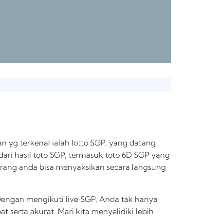
yg terkenal ialah lotto SGP, yang datang
ari hasil toto SGP, termasuk toto 6D SGP yang
rang anda bisa menyaksikan secara langsung
 Dengan mengikuti live SGP, Anda tak hanya
 serta akurat. Mari kita menyelidiki lebih