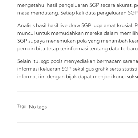
mengetahui hasil pengeluaran SGP secara akurat, 
masa mendatang. Setiap kali data pengeluaran SGP
Analisis hasil hasil live draw SGP juga amat krusi
muncul untuk memudahkan mereka dalam memilih pil
SGP supaya menemukan pola yang menambah kesemp
pemain bisa tetap terinformasi tentang data terbaru
Selain itu, sgp pools menyediakan bermacam saran
informasi keluaran SGP sekaligus grafik serta stat
informasi ini dengan bijak dapat menjadi kunci suk
Tags:
No tags