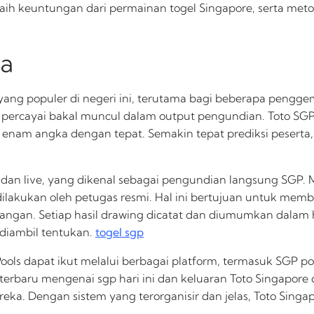
raih keuntungan dari permainan togel Singapore, serta me
ja
yang populer di negeri ini, terutama bagi beberapa pengge
ercayai bakal muncul dalam output pengundian. Toto SGP 
nam angka dengan tepat. Semakin tepat prediksi peserta, 
dan live, yang dikenal sebagai pengundian langsung SGP. Me
dilakukan oleh petugas resmi. Hal ini bertujuan untuk me
rangan. Setiap hasil drawing dicatat dan diumumkan dalam h
diambil tentukan.
togel sgp
e Pools dapat ikut melalui berbagai platform, termasuk SG
a terbaru mengenai sgp hari ini dan keluaran Toto Singapor
eka. Dengan sistem yang terorganisir dan jelas, Toto Sin