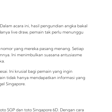
Dalam acara ini, hasil pengundian angka bakal
anya live draw, pemain tak perlu menunggu
a nomor yang mereka pasang menang. Setiap
iannya. Ini menimbulkan suasana antusiasme
ka.
esai. Ini krusial bagi pemain yang ingin
ain tidak hanya mendapatkan informasi yang
gel Singapore.
toto SGP dan toto Singapore 6D. Dengan cara