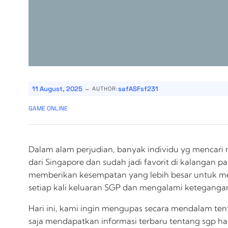
-
11 August, 2025
safASFsf231
AUTHOR:
GAME ONLINE
Dalam alam perjudian, banyak individu yg mencari 
dari Singapore dan sudah jadi favorit di kalangan 
memberikan kesempatan yang lebih besar untuk men
setiap kali keluaran SGP dan mengalami ketegangan
Hari ini, kami ingin mengupas secara mendalam ten
saja mendapatkan informasi terbaru tentang sgp hari