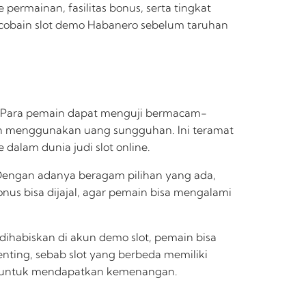
rmainan, fasilitas bonus, serta tingkat
 cobain slot demo Habanero sebelum taruhan
. Para pemain dapat menguji bermacam-
an menggunakan uang sungguhan. Ini teramat
alam dunia judi slot online.
Dengan adanya beragam pilihan yang ada,
nus bisa dijajal, agar pemain bisa mengalami
habiskan di akun demo slot, pemain bisa
ting, sebab slot yang berbeda memiliki
nci untuk mendapatkan kemenangan.