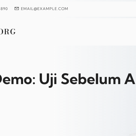
 890
EMAIL@EXAMPLE.COM
ORG
Demo: Uji Sebelum 