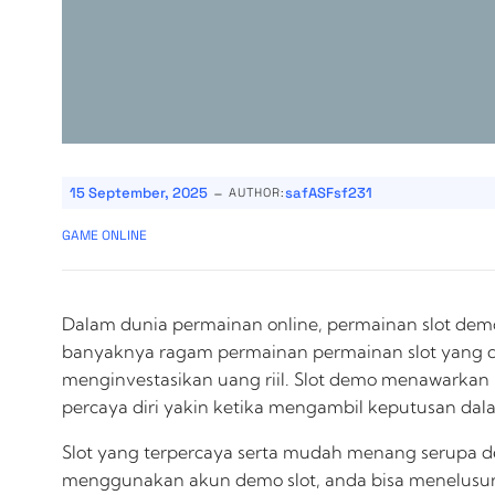
-
15 September, 2025
safASFsf231
AUTHOR:
GAME ONLINE
Dalam dunia permainan online, permainan slot demo
banyaknya ragam permainan permainan slot yang d
menginvestasikan uang riil. Slot demo menawarkan 
percaya diri yakin ketika mengambil keputusan da
Slot yang terpercaya serta mudah menang serupa 
menggunakan akun demo slot, anda bisa menelusuri