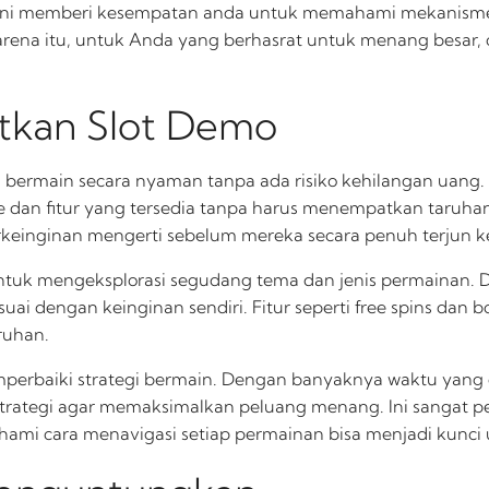
 ini memberi kesempatan anda untuk memahami mekanisme pe
arena itu, untuk Anda yang berhasrat untuk menang besar,
kan Slot Demo
ermain secara nyaman tanpa ada risiko kehilangan uang
dan fitur yang tersedia tanpa harus menempatkan taruh
einginan mengerti sebelum mereka secara penuh terjun ke d
ntuk mengeksplorasi segudang tema dan jenis permainan. 
 dengan keinginan sendiri. Fitur seperti free spins dan bo
ruhan.
rbaiki strategi bermain. Dengan banyaknya waktu yang di
rategi agar memaksimalkan peluang menang. Ini sangat pen
mahami cara menavigasi setiap permainan bisa menjadi ku