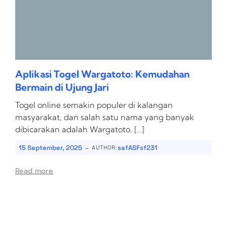
Aplikasi Togel Wargatoto: Kemudahan
Bermain di Ujung Jari
Togel online semakin populer di kalangan
masyarakat, dan salah satu nama yang banyak
dibicarakan adalah Wargatoto. […]
-
15 September, 2025
safASFsf231
AUTHOR:
Read more