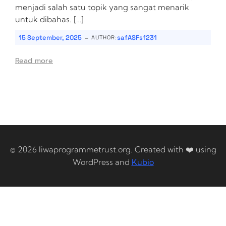
menjadi salah satu topik yang sangat menarik
untuk dibahas. […]
-
15 September, 2025
safASFsf231
AUTHOR:
Read more
© 2026 liwaprogrammetrust.org. Created with ❤️ using
WordPress and
Kubio