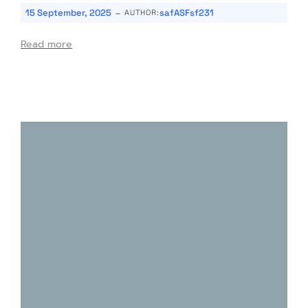
-
15 September, 2025
safASFsf231
AUTHOR:
Read more