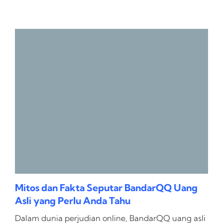
Mitos dan Fakta Seputar BandarQQ Uang
Asli yang Perlu Anda Tahu
Dalam dunia perjudian online, BandarQQ uang asli