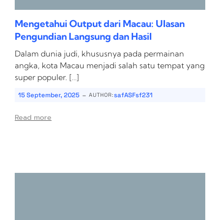
Mengetahui Output dari Macau: Ulasan
Pengundian Langsung dan Hasil
Dalam dunia judi, khususnya pada permainan
angka, kota Macau menjadi salah satu tempat yang
super populer. […]
-
15 September, 2025
safASFsf231
AUTHOR:
Read more