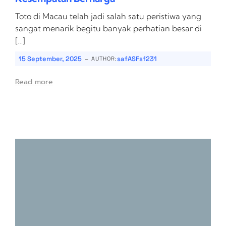
Toto di Macau telah jadi salah satu peristiwa yang
sangat menarik begitu banyak perhatian besar di
[…]
-
15 September, 2025
safASFsf231
AUTHOR:
Read more