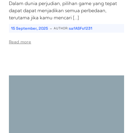
Dalam dunia perjudian, pilihan game yang tepat
dapat dapat menjadikan semua perbedaan,
terutama jika kamu mencari […]
-
15 September, 2025
safASFsf231
AUTHOR:
Read more