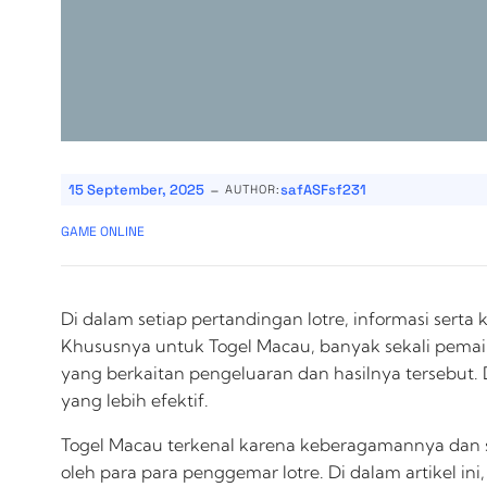
-
15 September, 2025
safASFsf231
AUTHOR:
GAME ONLINE
Di dalam setiap pertandingan lotre, informasi sert
Khususnya untuk Togel Macau, banyak sekali pemai
yang berkaitan pengeluaran dan hasilnya tersebut. 
yang lebih efektif.
Togel Macau terkenal karena keberagamannya dan si
oleh para para penggemar lotre. Di dalam artikel i