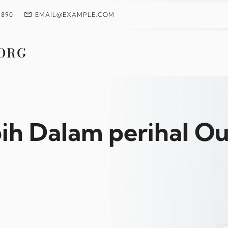
 890
EMAIL@EXAMPLE.COM
ORG
ih Dalam perihal Ou