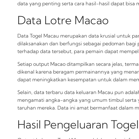
data yang penting serta cara hasil-hasil dapat b
Data Lotre Macao
Data Togel Macau merupakan data krusial untuk par
dilaksanakan dan berfungsi sebagai pedoman bag
terhadap data tersebut, para pemain dapat mempelaj
Setiap output Macao ditampilkan secara jelas, term
dikenal karena beragam permainannya yang menarik
dapat meningkatkan kesempatan untuk dalam me
Selain, data terbaru data keluaran Macau pun adal
mengamati angka-angka yang umum timbul serta ya
taruhan mereka. Data ini amat bermanfaat dalam m
Hasil Pengeluaran Toge