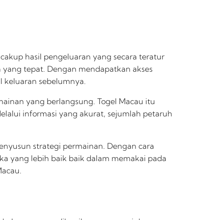
cakup hasil pengeluaran yang secara teratur
 yang tepat. Dengan mendapatkan akses
il keluaran sebelumnya.
rmainan yang berlangsung. Togel Macau itu
alui informasi yang akurat, sejumlah petaruh
menyusun strategi permainan. Dengan cara
a yang lebih baik baik dalam memakai pada
Macau.