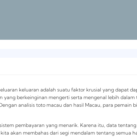
a keluaran keluaran adalah suatu faktor krusial yang dapa
n yang berkeinginan mengerti serta mengenal lebih dalam 
Dengan analisis toto macau dan hasil Macau, para pemain bi
stem pembayaran yang menarik. Karena itu, data tentang h
ni, kita akan membahas dari segi mendalam tentang semua ha