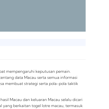
t dapat mempengaruhi keputusan pemain.
tentang data Macau serta semua informasi
sa membuat strategi serta pola-pola taktik
asil Macau dan keluaran Macau selalu dicari
l yang berkaitan togel lotre macau, termasuk