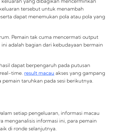
il keluaran yang dibagikan mencerminkan
t keluaran tersebut untuk menambah
eserta dapat menemukan pola atau pola yang
 forum. Pemain tak cuma mencermati output
l ini adalah bagian dari kebudayaan bermain
hasil dapat berpengaruh pada putusan
real-time.
result macau
akses yang gampang
pemain taruhkan pada sesi berikutnya.
 Dalam setiap pengeluaran, informasi macau
menganalisis informasi ini, para pemain
k di ronde selanjutnya.