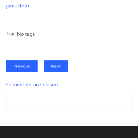
jeniustoto
Tags:
No tags
Previous
Next
Comments are closed