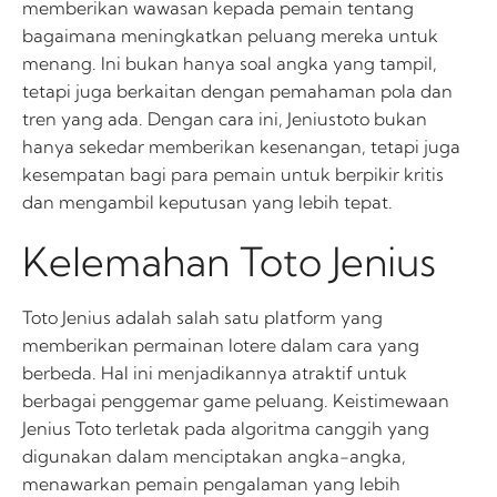
memberikan wawasan kepada pemain tentang
bagaimana meningkatkan peluang mereka untuk
menang. Ini bukan hanya soal angka yang tampil,
tetapi juga berkaitan dengan pemahaman pola dan
tren yang ada. Dengan cara ini, Jeniustoto bukan
hanya sekedar memberikan kesenangan, tetapi juga
kesempatan bagi para pemain untuk berpikir kritis
dan mengambil keputusan yang lebih tepat.
Kelemahan Toto Jenius
Toto Jenius adalah salah satu platform yang
memberikan permainan lotere dalam cara yang
berbeda. Hal ini menjadikannya atraktif untuk
berbagai penggemar game peluang. Keistimewaan
Jenius Toto terletak pada algoritma canggih yang
digunakan dalam menciptakan angka-angka,
menawarkan pemain pengalaman yang lebih