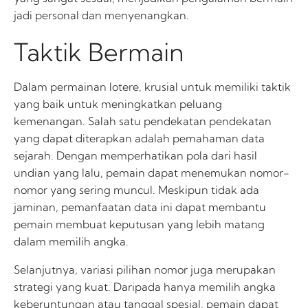
jadi personal dan menyenangkan.
Taktik Bermain
Dalam permainan lotere, krusial untuk memiliki taktik
yang baik untuk meningkatkan peluang
kemenangan. Salah satu pendekatan pendekatan
yang dapat diterapkan adalah pemahaman data
sejarah. Dengan memperhatikan pola dari hasil
undian yang lalu, pemain dapat menemukan nomor-
nomor yang sering muncul. Meskipun tidak ada
jaminan, pemanfaatan data ini dapat membantu
pemain membuat keputusan yang lebih matang
dalam memilih angka.
Selanjutnya, variasi pilihan nomor juga merupakan
strategi yang kuat. Daripada hanya memilih angka
keberuntungan atau tanggal spesial, pemain dapat