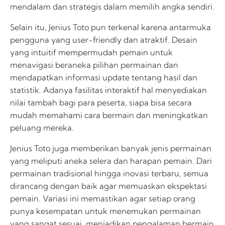
mendalam dan strategis dalam memilih angka sendiri.
Selain itu, Jenius Toto pun terkenal karena antarmuka
pengguna yang user-friendly dan atraktif. Desain
yang intuitif mempermudah pemain untuk
menavigasi beraneka pilihan permainan dan
mendapatkan informasi update tentang hasil dan
statistik. Adanya fasilitas interaktif hal menyediakan
nilai tambah bagi para peserta, siapa bisa secara
mudah memahami cara bermain dan meningkatkan
peluang mereka.
Jenius Toto juga memberikan banyak jenis permainan
yang meliputi aneka selera dan harapan pemain. Dari
permainan tradisional hingga inovasi terbaru, semua
dirancang dengan baik agar memuaskan ekspektasi
pemain. Variasi ini memastikan agar setiap orang
punya kesempatan untuk menemukan permainan
yang sangat sesuai, menjadikan pengalaman bermain