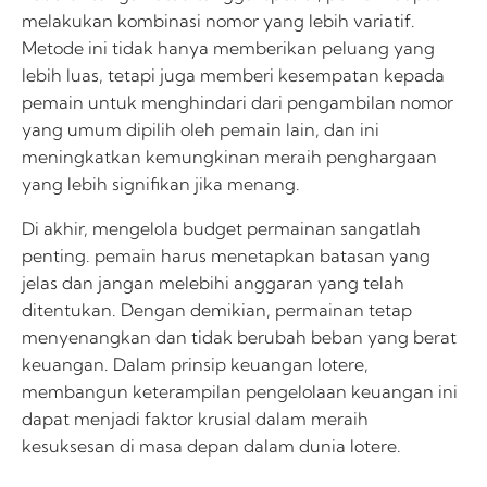
melakukan kombinasi nomor yang lebih variatif.
Metode ini tidak hanya memberikan peluang yang
lebih luas, tetapi juga memberi kesempatan kepada
pemain untuk menghindari dari pengambilan nomor
yang umum dipilih oleh pemain lain, dan ini
meningkatkan kemungkinan meraih penghargaan
yang lebih signifikan jika menang.
Di akhir, mengelola budget permainan sangatlah
penting. pemain harus menetapkan batasan yang
jelas dan jangan melebihi anggaran yang telah
ditentukan. Dengan demikian, permainan tetap
menyenangkan dan tidak berubah beban yang berat
keuangan. Dalam prinsip keuangan lotere,
membangun keterampilan pengelolaan keuangan ini
dapat menjadi faktor krusial dalam meraih
kesuksesan di masa depan dalam dunia lotere.