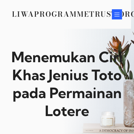
Skip
to
LIWAPROGRAMMETRUST.OR
content
Menemukan Ciri
Khas Jenius Toto
pada Permainan
Lotere