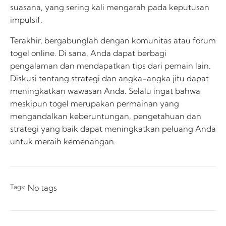
suasana, yang sering kali mengarah pada keputusan
impulsif.
Terakhir, bergabunglah dengan komunitas atau forum
togel online. Di sana, Anda dapat berbagi
pengalaman dan mendapatkan tips dari pemain lain.
Diskusi tentang strategi dan angka-angka jitu dapat
meningkatkan wawasan Anda. Selalu ingat bahwa
meskipun togel merupakan permainan yang
mengandalkan keberuntungan, pengetahuan dan
strategi yang baik dapat meningkatkan peluang Anda
untuk meraih kemenangan.
Tags:
No tags