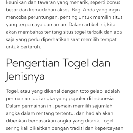
keunikan dan tawaran yang menarik, seperti bonus
besar dan kemudahan akses. Bagi Anda yang ingin
mencoba peruntungan, penting untuk memilih situs
yang terpercaya dan aman. Dalam artikel ini, kita
akan membahas tentang situs togel terbaik dan apa
saja yang perlu diperhatikan saat memilih tempat
untuk bertaruh.
Pengertian Togel dan
Jenisnya
Togel, atau yang dikenal dengan toto gelap, adalah
permainan judi angka yang populer di Indonesia.
Dalam permainan ini, pemain memilih sejumlah
angka dalam rentang tertentu, dan hadiah akan
diberikan berdasarkan angka yang ditarik. Togel
sering kali dikaitkan dengan tradisi dan kepercayaan