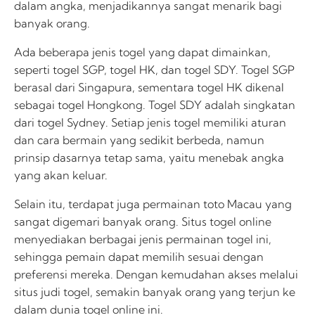
dalam angka, menjadikannya sangat menarik bagi
banyak orang.
Ada beberapa jenis togel yang dapat dimainkan,
seperti togel SGP, togel HK, dan togel SDY. Togel SGP
berasal dari Singapura, sementara togel HK dikenal
sebagai togel Hongkong. Togel SDY adalah singkatan
dari togel Sydney. Setiap jenis togel memiliki aturan
dan cara bermain yang sedikit berbeda, namun
prinsip dasarnya tetap sama, yaitu menebak angka
yang akan keluar.
Selain itu, terdapat juga permainan toto Macau yang
sangat digemari banyak orang. Situs togel online
menyediakan berbagai jenis permainan togel ini,
sehingga pemain dapat memilih sesuai dengan
preferensi mereka. Dengan kemudahan akses melalui
situs judi togel, semakin banyak orang yang terjun ke
dalam dunia togel online ini.