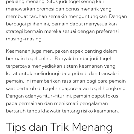
peluang menang. Situs judi togel sering kali
menawarkan promosi dan bonus menarik yang
membuat taruhan semakin menguntungkan. Dengan
berbagai pilihan ini, pemain dapat menyesuaikan
strategi bermain mereka sesuai dengan preferensi
masing-masing.
Keamanan juga merupakan aspek penting dalam
bermain togel online. Banyak bandar judi togel
terpercaya menyediakan sistem keamanan yang
ketat untuk melindungi data pribadi dan transaksi
pemain. Ini memberikan rasa aman bagi para pemain
saat bertaruh di togel singapore atau togel hongkong.
Dengan adanya fitur-fitur ini, pemain dapat fokus
pada permainan dan menikmati pengalaman
bertaruh tanpa khawatir tentang risiko keamanan.
Tips dan Trik Menang