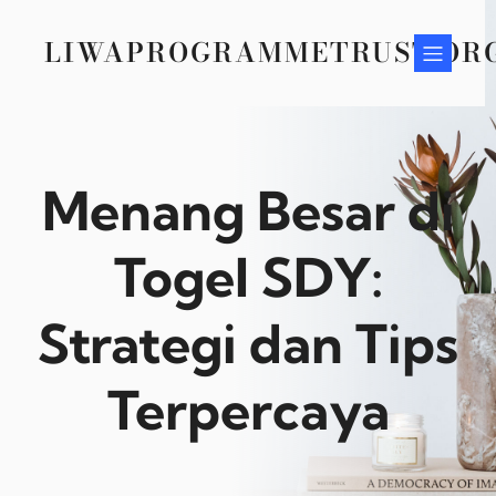
Skip
to
LIWAPROGRAMMETRUST.OR
content
Menang Besar di
Togel SDY:
Strategi dan Tips
Terpercaya