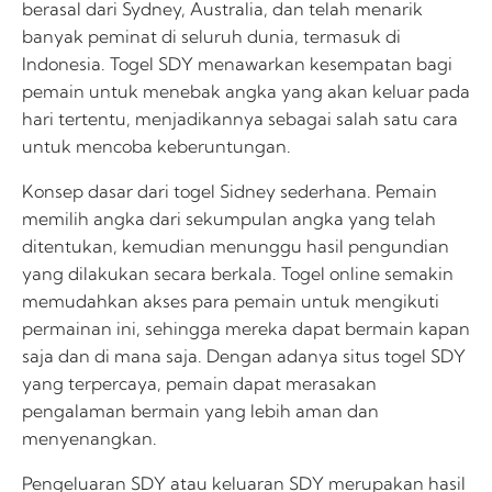
berasal dari Sydney, Australia, dan telah menarik
banyak peminat di seluruh dunia, termasuk di
Indonesia. Togel SDY menawarkan kesempatan bagi
pemain untuk menebak angka yang akan keluar pada
hari tertentu, menjadikannya sebagai salah satu cara
untuk mencoba keberuntungan.
Konsep dasar dari togel Sidney sederhana. Pemain
memilih angka dari sekumpulan angka yang telah
ditentukan, kemudian menunggu hasil pengundian
yang dilakukan secara berkala. Togel online semakin
memudahkan akses para pemain untuk mengikuti
permainan ini, sehingga mereka dapat bermain kapan
saja dan di mana saja. Dengan adanya situs togel SDY
yang terpercaya, pemain dapat merasakan
pengalaman bermain yang lebih aman dan
menyenangkan.
Pengeluaran SDY atau keluaran SDY merupakan hasil