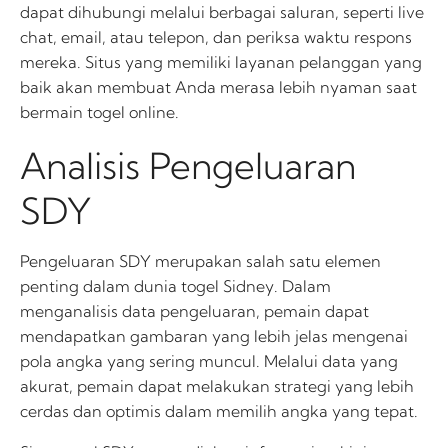
dapat dihubungi melalui berbagai saluran, seperti live
chat, email, atau telepon, dan periksa waktu respons
mereka. Situs yang memiliki layanan pelanggan yang
baik akan membuat Anda merasa lebih nyaman saat
bermain togel online.
Analisis Pengeluaran
SDY
Pengeluaran SDY merupakan salah satu elemen
penting dalam dunia togel Sidney. Dalam
menganalisis data pengeluaran, pemain dapat
mendapatkan gambaran yang lebih jelas mengenai
pola angka yang sering muncul. Melalui data yang
akurat, pemain dapat melakukan strategi yang lebih
cerdas dan optimis dalam memilih angka yang tepat.