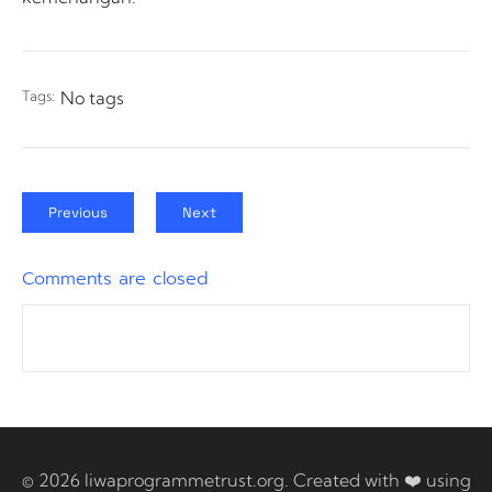
Tags:
No tags
Previous
Next
Comments are closed
© 2026 liwaprogrammetrust.org. Created with ❤️ using