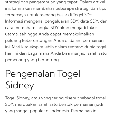
strategi dan pengetahuan yang tepat. Dalam artikel
ini, kami akan membahas beberapa strategi dan tips
terpercaya untuk menang besar di Togel SDY.
Informasi mengenai pengeluaran SDY, data SDY, dan
cara memahami angka SDY akan menjadi fokus
utama, sehingga Anda dapat memaksimalkan
peluang keberuntungan Anda di dalam permainan
ini. Mari kita eksplor lebih dalam tentang dunia togel
hari ini dan bagaimana Anda bisa menjadi salah satu
pemenang yang beruntung.
Pengenalan Togel
Sidney
Togel Sidney, atau yang sering disebut sebagai togel
SDY, merupakan salah satu bentuk permainan judi
yang sangat populer di Indonesia. Permainan ini