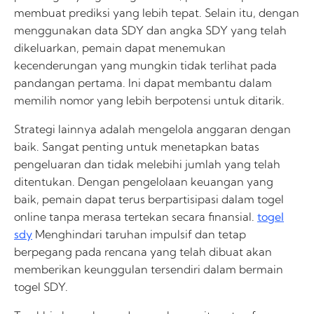
membuat prediksi yang lebih tepat. Selain itu, dengan
menggunakan data SDY dan angka SDY yang telah
dikeluarkan, pemain dapat menemukan
kecenderungan yang mungkin tidak terlihat pada
pandangan pertama. Ini dapat membantu dalam
memilih nomor yang lebih berpotensi untuk ditarik.
Strategi lainnya adalah mengelola anggaran dengan
baik. Sangat penting untuk menetapkan batas
pengeluaran dan tidak melebihi jumlah yang telah
ditentukan. Dengan pengelolaan keuangan yang
baik, pemain dapat terus berpartisipasi dalam togel
online tanpa merasa tertekan secara finansial.
togel
sdy
Menghindari taruhan impulsif dan tetap
berpegang pada rencana yang telah dibuat akan
memberikan keunggulan tersendiri dalam bermain
togel SDY.