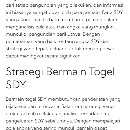
dari setiap pengundian yang dilakukan, dan informasi
ini biasanya sangat dicari oleh para pemain. Data SDY
yang akurat dan terbaru membantu pemain dalam
menganalisis pola atau tren angka yang mungkin
muncul di pengundian berikutnya. Dengan
pemahaman yang baik tentang angka SDY dan
strategi yang tepat, peluang untuk menang besar
dapat meningkat secara signifikan.
Strategi Bermain Togel
SDY
Bermain togel SDY membutuhkan pendekatan yang
bijaksana dan terencana. Salah satu strategi yang
efektif adalah melakukan analisis terhadap data
pengeluaran SDY sebelumnya. Dengan mempelajari
pola angka yang sering muncul, pemain dapat