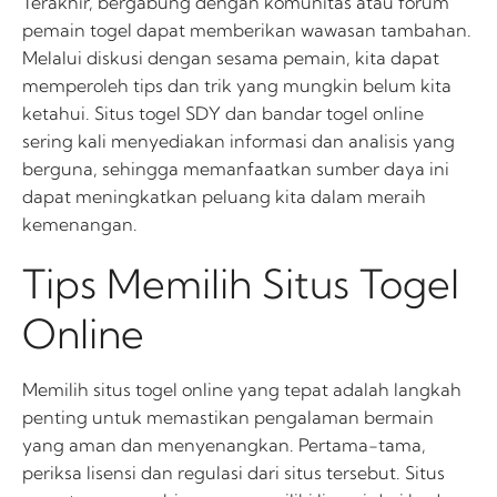
Terakhir, bergabung dengan komunitas atau forum
pemain togel dapat memberikan wawasan tambahan.
Melalui diskusi dengan sesama pemain, kita dapat
memperoleh tips dan trik yang mungkin belum kita
ketahui. Situs togel SDY dan bandar togel online
sering kali menyediakan informasi dan analisis yang
berguna, sehingga memanfaatkan sumber daya ini
dapat meningkatkan peluang kita dalam meraih
kemenangan.
Tips Memilih Situs Togel
Online
Memilih situs togel online yang tepat adalah langkah
penting untuk memastikan pengalaman bermain
yang aman dan menyenangkan. Pertama-tama,
periksa lisensi dan regulasi dari situs tersebut. Situs