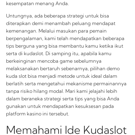
kesempatan menang Anda.
Untungnya, ada beberapa strategi untuk bisa
diterapkan demi menambah peluang mendapat
kemenangan. Melalui masukan para pemain
berpengalaman, kami telah mendapatkan beberapa
tips berguna yang bisa membantu kamu ketika ikut
serta di kudaslot. Di samping itu, apabila kamu
berkeinginan mencoba game sebelumnya
melaksanakan bertaruh sebenarnya, pilihan demo
kuda slot bisa menjadi metode untuk ideal dalam
berlatih serta mengetahui mekanisme permainannya
tanpa risiko hilang modal. Mari kami jelajahi lebih
dalam beraneka strategi serta tips yang bisa Anda
gunakan untuk mendapatkan kesuksesan pada
platform kasino ini tersebut.
Memahami Ide Kudaslot