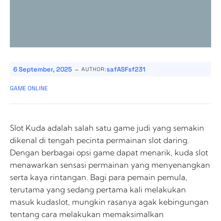
-
6 September, 2025
safASFsf231
AUTHOR:
GAME ONLINE
Slot Kuda adalah salah satu game judi yang semakin
dikenal di tengah pecinta permainan slot daring.
Dengan berbagai opsi game dapat menarik, kuda slot
menawarkan sensasi permainan yang menyenangkan
serta kaya rintangan. Bagi para pemain pemula,
terutama yang sedang pertama kali melakukan
masuk kudaslot, mungkin rasanya agak kebingungan
tentang cara melakukan memaksimalkan