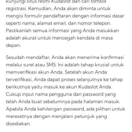
kunjungi situs resmi Kudaslot dan cari tombol
registrasi. Kemudian, Anda akan diminta untuk
mengisi formulir pendaftaran dengan informasi dasar
seperti nama, alamat email, dan nomor telepon.
Pastikanlah semua informasi yang Anda masukkan
adalah akurat untuk mencegah kendala di masa
depan.
Sesudah mendaftar, Anda akan menerima konfirmasi
melalui surel atau SMS. Ini adalah tahap krusial untuk
memverifikasi akun Anda. Setelah akun Anda
terverifikasi, Anda dapat proses selanjutnya ke tahap
berikutnya yaitu masuk ke akun Kudaslot Anda.
Cukup input nama pengguna dan password yang
telah Anda buat sebelumnya pada halaman masuk.
Apabila Anda kehilangan password, ada pilihan untuk
meresetnya dengan menjalani petunjuk yang
disediakan.