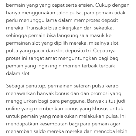
bermain yang yang cepat serta efisien. Cukup dengan
hanya menggunakan saldo pulsa, para pemain tidak
perlu menunggu lama dalam memproses deposit
mereka. Transaksi bisa dikerjakan dari seketika,
sehingga pemain bisa langsung saja masuk ke
permainan slot yang dipilih mereka, misalnya slot
pulsa yang gacor dan slot deposito tri. Cepatnya
proses ini sangat amat menguntungkan bagi bagi
pemain yang ingin ingin momen terbaik terbaik
dalam slot.
Sebagai penutup, permainan setoran pulsa kerap
menawarkan banyak bonus dan dan promosi yang
menggiurkan bagi para pengguna. Banyak situs judi
online yang memberikan bonus yang khusus untuk
untuk pemain yang melakukan melakukan pulsa. Ini
mendapatkan kesempatan bagi para pemain agar
menambah saldo mereka mereka dan mencoba lebih