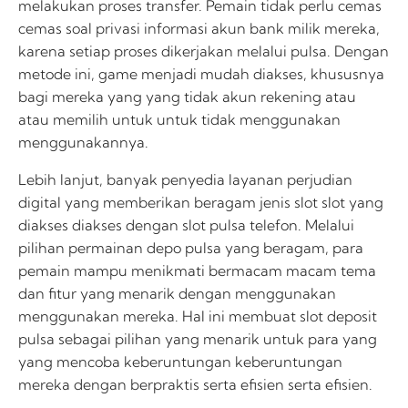
melakukan proses transfer. Pemain tidak perlu cemas
cemas soal privasi informasi akun bank milik mereka,
karena setiap proses dikerjakan melalui pulsa. Dengan
metode ini, game menjadi mudah diakses, khususnya
bagi mereka yang yang tidak akun rekening atau
atau memilih untuk untuk tidak menggunakan
menggunakannya.
Lebih lanjut, banyak penyedia layanan perjudian
digital yang memberikan beragam jenis slot slot yang
diakses diakses dengan slot pulsa telefon. Melalui
pilihan permainan depo pulsa yang beragam, para
pemain mampu menikmati bermacam macam tema
dan fitur yang menarik dengan menggunakan
menggunakan mereka. Hal ini membuat slot deposit
pulsa sebagai pilihan yang menarik untuk para yang
yang mencoba keberuntungan keberuntungan
mereka dengan berpraktis serta efisien serta efisien.