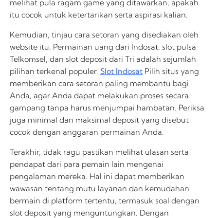
melihat pula ragam game yang ditawarkan, apakah
itu cocok untuk ketertarikan serta aspirasi kalian.
Kemudian, tinjau cara setoran yang disediakan oleh
website itu. Permainan uang dari Indosat, slot pulsa
Telkomsel, dan slot deposit dari Tri adalah sejumlah
pilihan terkenal populer.
Slot Indosat
Pilih situs yang
memberikan cara setoran paling membantu bagi
Anda, agar Anda dapat melakukan proses secara
gampang tanpa harus menjumpai hambatan. Periksa
juga minimal dan maksimal deposit yang disebut
cocok dengan anggaran permainan Anda.
Terakhir, tidak ragu pastikan melihat ulasan serta
pendapat dari para pemain lain mengenai
pengalaman mereka. Hal ini dapat memberikan
wawasan tentang mutu layanan dan kemudahan
bermain di platform tertentu, termasuk soal dengan
slot deposit yang menguntungkan. Dengan