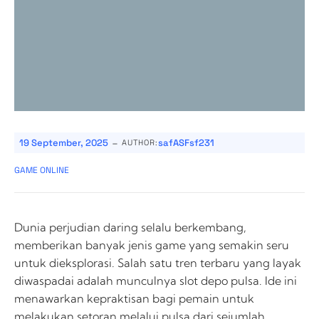
-
19 September, 2025
safASFsf231
AUTHOR:
GAME ONLINE
Dunia perjudian daring selalu berkembang,
memberikan banyak jenis game yang semakin seru
untuk dieksplorasi. Salah satu tren terbaru yang layak
diwaspadai adalah munculnya slot depo pulsa. Ide ini
menawarkan kepraktisan bagi pemain untuk
melakukan setoran melalui pulsa dari sejumlah