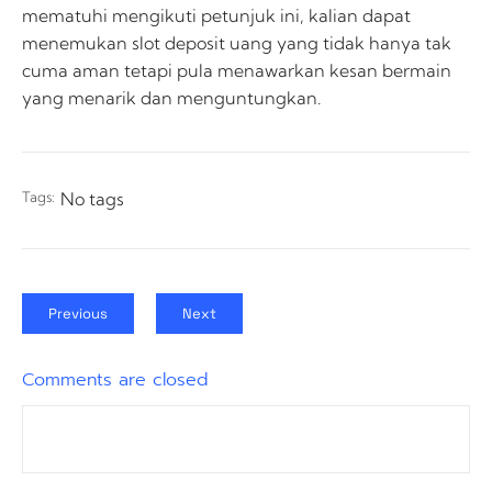
mematuhi mengikuti petunjuk ini, kalian dapat
menemukan slot deposit uang yang tidak hanya tak
cuma aman tetapi pula menawarkan kesan bermain
yang menarik dan menguntungkan.
Tags:
No tags
Previous
Next
Comments are closed