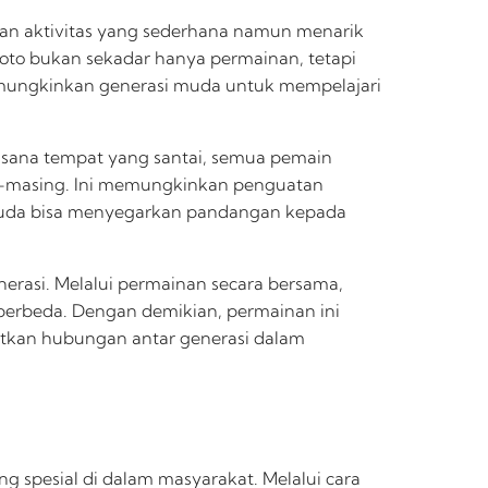
an aktivitas yang sederhana namun menarik
oto bukan sekadar hanya permainan, tetapi
emungkinkan generasi muda untuk mempelajari
uasana tempat yang santai, semua pemain
ing-masing. Ini memungkinkan penguatan
muda bisa menyegarkan pandangan kepada
nerasi. Melalui permainan secara bersama,
berbeda. Dengan demikian, permainan ini
atkan hubungan antar generasi dalam
 spesial di dalam masyarakat. Melalui cara