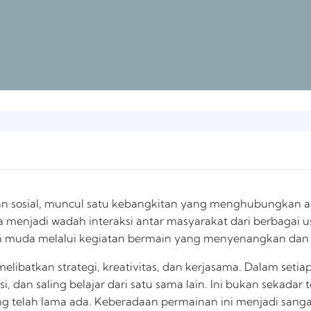
n sosial, muncul satu kebangkitan yang menghubungkan an
a menjadi wadah interaksi antar masyarakat dari berbagai us
an muda melalui kegiatan bermain yang menyenangkan dan
atkan strategi, kreativitas, dan kerjasama. Dalam setiap 
 dan saling belajar dari satu sama lain. Ini bukan sekadar
ng telah lama ada. Keberadaan permainan ini menjadi san