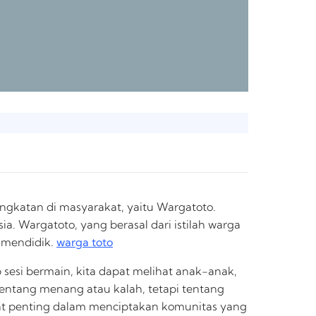
gkatan di masyarakat, yaitu Wargatoto.
ia. Wargatoto, yang berasal dari istilah warga
 mendidik.
warga toto
sesi bermain, kita dapat melihat anak-anak,
 tentang menang atau kalah, tetapi tentang
gat penting dalam menciptakan komunitas yang