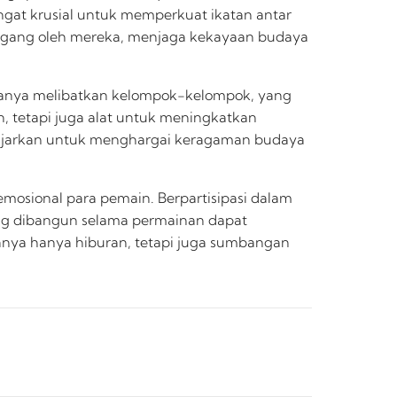
ngat krusial untuk memperkuat ikatan antar
ipegang oleh mereka, menjaga kekayaan budaya
sanya melibatkan kelompok-kelompok, yang
n, tetapi juga alat untuk meningkatkan
diajarkan untuk menghargai keragaman budaya
emosional para pemain. Berpartisipasi dalam
ng dibangun selama permainan dapat
hanya hanya hiburan, tetapi juga sumbangan