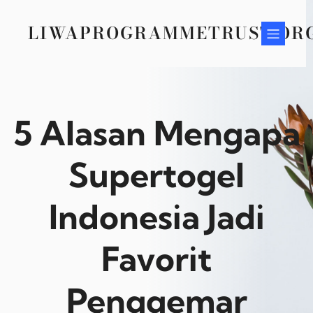
Skip
to
LIWAPROGRAMMETRUST.OR
content
5 Alasan Mengapa
Supertogel
Indonesia Jadi
Favorit
Penggemar