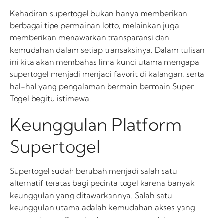
Kehadiran supertogel bukan hanya memberikan
berbagai tipe permainan lotto, melainkan juga
memberikan menawarkan transparansi dan
kemudahan dalam setiap transaksinya. Dalam tulisan
ini kita akan membahas lima kunci utama mengapa
supertogel menjadi menjadi favorit di kalangan, serta
hal-hal yang pengalaman bermain bermain Super
Togel begitu istimewa.
Keunggulan Platform
Supertogel
Supertogel sudah berubah menjadi salah satu
alternatif teratas bagi pecinta togel karena banyak
keunggulan yang ditawarkannya. Salah satu
keunggulan utama adalah kemudahan akses yang