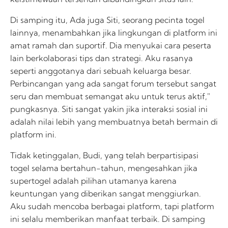
Di samping itu, Ada juga Siti, seorang pecinta togel
lainnya, menambahkan jika lingkungan di platform ini
amat ramah dan suportif. Dia menyukai cara peserta
lain berkolaborasi tips dan strategi. Aku rasanya
seperti anggotanya dari sebuah keluarga besar.
Perbincangan yang ada sangat forum tersebut sangat
seru dan membuat semangat aku untuk terus aktif,"
pungkasnya. Siti sangat yakin jika interaksi sosial ini
adalah nilai lebih yang membuatnya betah bermain di
platform ini.
Tidak ketinggalan, Budi, yang telah berpartisipasi
togel selama bertahun-tahun, mengesahkan jika
supertogel adalah pilihan utamanya karena
keuntungan yang diberikan sangat menggiurkan.
Aku sudah mencoba berbagai platform, tapi platform
ini selalu memberikan manfaat terbaik. Di samping