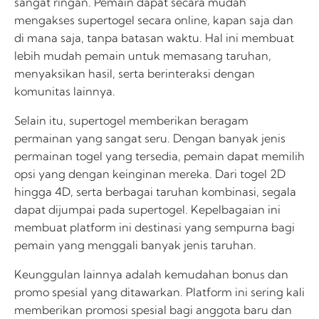
sangat ringan. Pemain dapat secara mudah
mengakses supertogel secara online, kapan saja dan
di mana saja, tanpa batasan waktu. Hal ini membuat
lebih mudah pemain untuk memasang taruhan,
menyaksikan hasil, serta berinteraksi dengan
komunitas lainnya.
Selain itu, supertogel memberikan beragam
permainan yang sangat seru. Dengan banyak jenis
permainan togel yang tersedia, pemain dapat memilih
opsi yang dengan keinginan mereka. Dari togel 2D
hingga 4D, serta berbagai taruhan kombinasi, segala
dapat dijumpai pada supertogel. Kepelbagaian ini
membuat platform ini destinasi yang sempurna bagi
pemain yang menggali banyak jenis taruhan.
Keunggulan lainnya adalah kemudahan bonus dan
promo spesial yang ditawarkan. Platform ini sering kali
memberikan promosi spesial bagi anggota baru dan