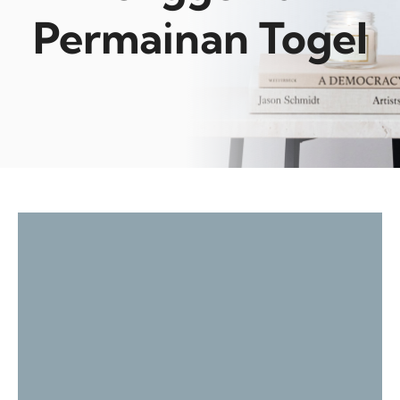
Permainan Togel