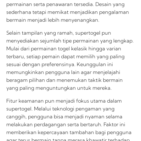
permainan serta penawaran tersedia. Desain yang
sederhana tetapi memikat menjadikan pengalaman
bermain menjadi lebih menyenangkan.
Selain tampilan yang ramah, supertogel pun
menyediakan sejumlah tipe permainan yang lengkap.
Mulai dari permainan togel kelasik hingga varian
terbaru, setiap pemain dapat memilih yang paling
sesuai dengan preferensinya. Keunggulan ini
memungkinkan pengguna lain agar menjelajahi
beragam pilihan dan menemukan taktik bermain
yang paling menguntungkan untuk mereka.
Fitur keamanan pun menjadi fokus utama dalam
supertogel. Melalui teknologi pengaman yang
canggih, pengguna bisa menjadi nyaman selama
melakukan perdagangan serta bertaruh. Faktor ini
memberikan kepercayaan tambahan bagi pengguna
agar terus bermain tanpa merasa khawatir terhadap