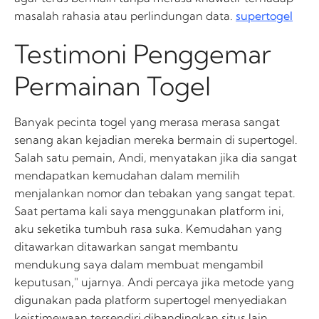
masalah rahasia atau perlindungan data.
supertogel
Testimoni Penggemar
Permainan Togel
Banyak pecinta togel yang merasa merasa sangat
senang akan kejadian mereka bermain di supertogel.
Salah satu pemain, Andi, menyatakan jika dia sangat
mendapatkan kemudahan dalam memilih
menjalankan nomor dan tebakan yang sangat tepat.
Saat pertama kali saya menggunakan platform ini,
aku seketika tumbuh rasa suka. Kemudahan yang
ditawarkan ditawarkan sangat membantu
mendukung saya dalam membuat mengambil
keputusan," ujarnya. Andi percaya jika metode yang
digunakan pada platform supertogel menyediakan
keistimewaan tersendiri dibandingkan situs lain.