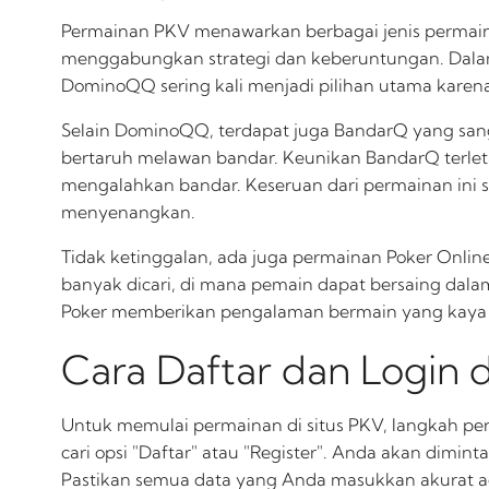
Permainan PKV menawarkan berbagai jenis permain
menggabungkan strategi dan keberuntungan. Dalam
DominoQQ sering kali menjadi pilihan utama kare
Selain DominoQQ, terdapat juga BandarQ yang sang
bertaruh melawan bandar. Keunikan BandarQ terlet
mengalahkan bandar. Keseruan dari permainan ini 
menyenangkan.
Tidak ketinggalan, ada juga permainan Poker Onlin
banyak dicari, di mana pemain dapat bersaing dal
Poker memberikan pengalaman bermain yang kaya da
Cara Daftar dan Login d
Untuk memulai permainan di situs PKV, langkah per
cari opsi "Daftar" atau "Register". Anda akan dimin
Pastikan semua data yang Anda masukkan akurat aga