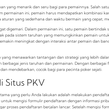
an yang menarik dan seru bagi para pemainnya. Salah sat
 permainan ini, pemain harus mendapatkan kombinasi kar
na aturan yang sederhana dan waktu bermain yang cepat, 
at digemari. Dalam permainan ini, satu pemain bertindak 
ak pada sistem taruhan yang memungkinkan pemain untuk 
semakin meningkat dengan interaksi antar pemain dan band
e yang menawarkan tantangan dan strategi yang lebih dala
am berbagai jenis taruhan dan permainan. Dengan berbagai
n mendebarkan, cocok bagi para pecinta poker sejati.
i Situs PKV
tama yang perlu Anda lakukan adalah melakukan pendaftara
ta untuk mengisi formulir pendaftaran dengan informasi prib
r proses pendaftaran berjalan lancar. Setelah mengisi fo