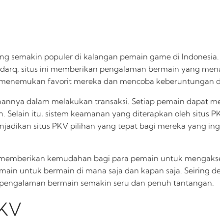
ng semakin populer di kalangan pemain game di Indonesia
bandarq, situs ini memberikan pengalaman bermain yang 
 menemukan favorit mereka dan mencoba keberuntungan da
nnya dalam melakukan transaksi. Setiap pemain dapat me
n. Selain itu, sistem keamanan yang diterapkan oleh situs
menjadikan situs PKV pilihan yang tepat bagi mereka yang 
 memberikan kemudahan bagi para pemain untuk mengakses
n untuk bermain di mana saja dan kapan saja. Seiring d
 pengalaman bermain semakin seru dan penuh tantangan.
PKV