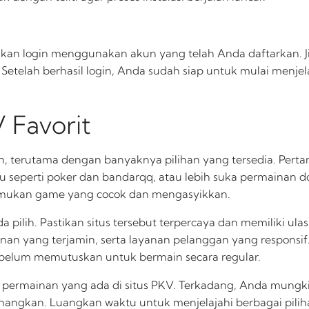
lakukan login menggunakan akun yang telah Anda daftarkan. 
Setelah berhasil login, Anda sudah siap untuk mulai menjel
 Favorit
, terutama dengan banyaknya pilihan yang tersedia. Pert
tu seperti poker dan bandarqq, atau lebih suka permaina
nemukan game yang cocok dan mengasyikkan.
 pilih. Pastikan situs tersebut terpercaya dan memiliki ulasa
an yang terjamin, serta layanan pelanggan yang respons
ebelum memutuskan untuk bermain secara regular.
nis permainan yang ada di situs PKV. Terkadang, Anda mu
gkan. Luangkan waktu untuk menjelajahi berbagai pilihan,