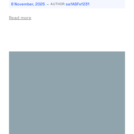
-
8 November, 2025
safASFsf231
AUTHOR:
Read more