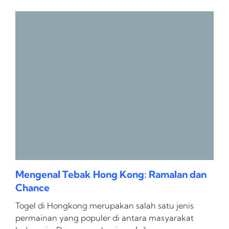
Mengenal Tebak Hong Kong: Ramalan dan
Chance
Togel di Hongkong merupakan salah satu jenis
permainan yang populer di antara masyarakat