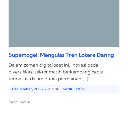
Supertogel: Mengulas Tren Lotere Daring
Dalam zaman digital saat ini, inovasi pada
diversifikasi sektor masih berkembang cepat,
termasuk dalam dunia permainan […]
-
8 November, 2025
safASFsf231
AUTHOR:
Read more