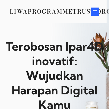
Skip
to
LIWAPROGRAMMETRUST.OR
content
Terobosan Ipar4D
inovatif:
Wujudkan
Harapan Digital
Kamu