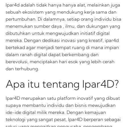
Ipar4d adalah tidak hanya hanya alat, melainkan juga
sebuah ekosistem yang mendukung kerja sama dan
pertumbuhan. Di dalamnya, setiap orang individu bisa
menemukan sumber daya , ilmu, dan dukungan yang
dibutuhkan untuk mengwujudkan initiatif digital
mereka. Dengan dedikasi inovasi yang kreatif, ipar4d
bertekad agar menjadi tempat ruang di mana impian
dalam ranah digital dapat berkembang dan
berevolusi, menciptakan hari esok yang lebih cerah
dan terhubung.
Apa itu tentang Ipar4D?
Ipar4D merupakan satu platform inovatif yang dibuat
supaya membantu individu dan bisnis mewujudkan
ide-ide digital milik mereka. Dengan kemajuan
teknologi yang sangat pesat, Ipar4D berperan sebagai
solusi yang mengaitkan pengusaha, pengembang,