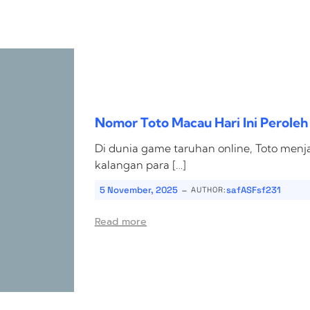
Nomor Toto Macau Hari Ini Peroleh 
Di dunia game taruhan online, Toto menjad
kalangan para […]
-
5 November, 2025
safASFsf231
AUTHOR:
Read more