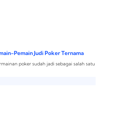
main-Pemain Judi Poker Ternama
rmainan poker sudah jadi sebagai salah satu