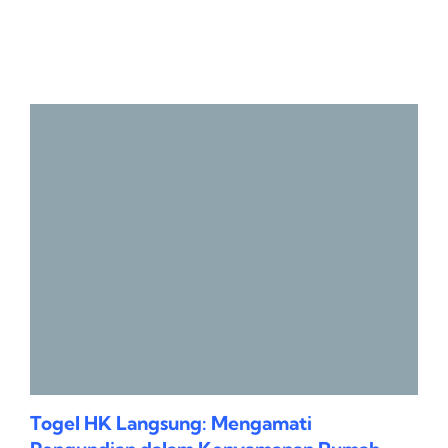
Togel HK Langsung: Mengamati