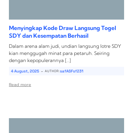
Menyingkap Kode Draw Langsung Togel
SDY dan Kesempatan Berhasil
Dalam arena alam judi, undian langsung lotre SDY
kian menggugah minat para petaruh. Seiring
dengan kepopulerannya […]
-
4 August, 2025
safASFsf231
AUTHOR:
Read more