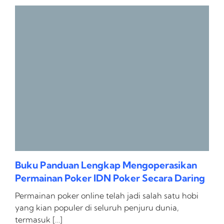
Buku Panduan Lengkap Mengoperasikan
Permainan Poker IDN Poker Secara Daring
Permainan poker online telah jadi salah satu hobi
yang kian populer di seluruh penjuru dunia,
termasuk […]