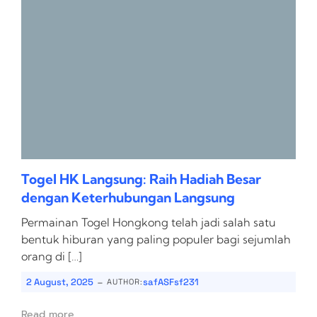
Togel HK Langsung: Raih Hadiah Besar
dengan Keterhubungan Langsung
Permainan Togel Hongkong telah jadi salah satu
bentuk hiburan yang paling populer bagi sejumlah
orang di […]
-
2 August, 2025
safASFsf231
AUTHOR:
Read more