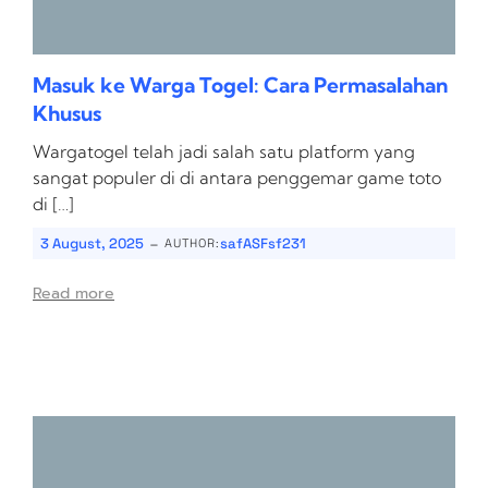
Masuk ke Warga Togel: Cara Permasalahan
Khusus
Wargatogel telah jadi salah satu platform yang
sangat populer di di antara penggemar game toto
di […]
-
3 August, 2025
safASFsf231
AUTHOR:
Read more