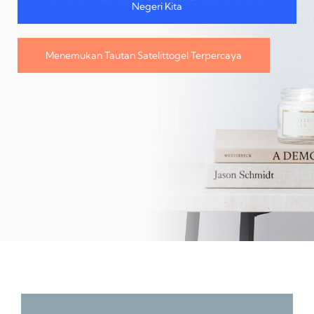
Negeri Kita
Menemukan Tautan Satelittogel Terpercaya