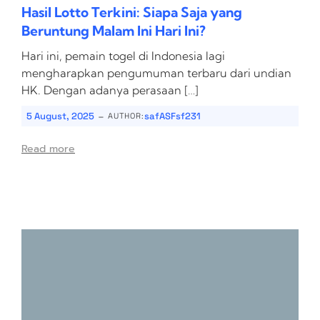
Hasil Lotto Terkini: Siapa Saja yang
Beruntung Malam Ini Hari Ini?
Hari ini, pemain togel di Indonesia lagi
mengharapkan pengumuman terbaru dari undian
HK. Dengan adanya perasaan […]
-
5 August, 2025
safASFsf231
AUTHOR:
Read more