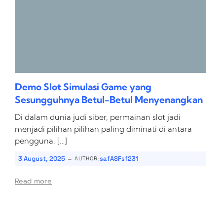
Demo Slot Simulasi Game yang
Sesungguhnya Betul-Betul Menyenangkan
Di dalam dunia judi siber, permainan slot jadi
menjadi pilihan pilihan paling diminati di antara
pengguna. […]
-
3 August, 2025
safASFsf231
AUTHOR:
Read more