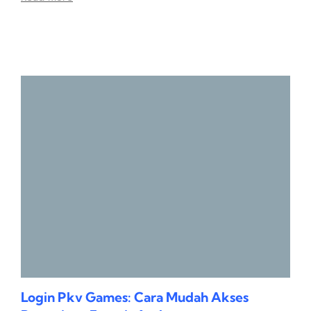
Login Pkv Games: Cara Mudah Akses